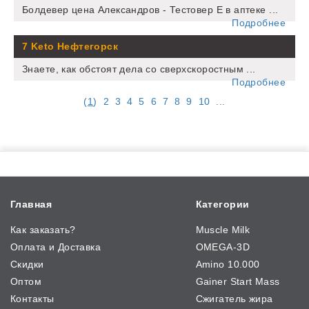
Болдевер цена Александров - Тестовер Е в аптеке ...
Подробнее
7 Keto Нефтегорск
Знаете, как обстоят дела со сверхскоростным ...
Подробнее
(
1
)
2
3
4
5
6
7
8
9
10
...
Главная
Категории
Как заказать?
Muscle Milk
Оплата и Доставка
OMEGA-3D
Скидки
Amino 10.000
Оптом
Gainer Start Mass
Контакты
Сжигатель жира