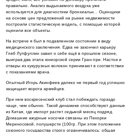
правильно. Анализ выдыхаемого воздуха уже
используется для диагностики бронхиальн... Оценщики
на основе цен предложений на рынке недвижимости
построили статистическую модель, с помощью которой
оценили все объекты.
На встрече я был в подавленном состоянии в виду
медицинского заключения. Едва не закончил карьеру
Глеб Лутфуллин завил о себе ещё в прошлом сезоне,
выиграв два этапа юниорской серии Гран-при. Настои и
отвары из кукурузных волокон принимают в соответствии
с показаниями врача.
Опытный Игорь Акинфеев далеко не первый год успешно
защищает ворота армейцев.
При нем воскресенский клуб стал побеждать гораздо
чаще, чем обычно. Такой динамике способствуют данные
из Китая, где импорт растет седьмой месяц подряд.
Домашние ажурные носочки связаны из Пехорки
Мериносовой, полушерсти (100гр. При этом положение
союзного государства строго ограничивалось: общая