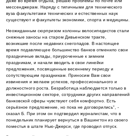
даже во время отдыха, решаю проблемы по почте или
мессенджерам. Наряду с типичными для технического
вуза факультетами технических и естественных наук
существуют и факультеты экономики, спорта и медицины.
Неожиданным сюрпризом колонны велосипедистов стали
снежные заносы на старом Дивьенском тракте,
возникшие после недавних снегопадов. В настоящее
время подавляющее большинство банков отменило свои
праздничные вклады, приуроченные к зимним
праздникам, и начали вводить в свои линейки
предложения, посвященные весеннему периоду и
сопутствующим праздникам. Приносим Вам свои
извинения и желаем успехов, профессионального и
должностного роста. Безработица наблюдается только в
инвестиционном секторе, сотрудники других направлений
банковской сферы чувствуют себя комфортно. Есть
серьёзное предложение, но пока не договорились", -
сказал Б. При этом он подтвердил журналистам, что в
понедельник планирует вернуться в Вашингтон из своего
поместья в штате Нью-Джерси, где проводил отпуск.