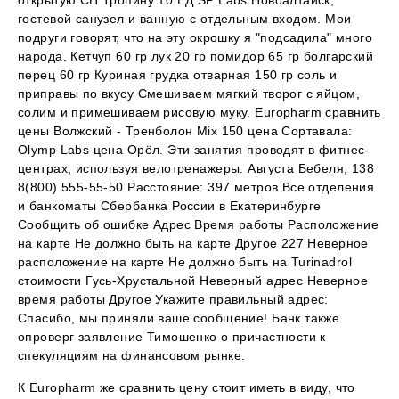
открытую СП Тропину 10 ЕД SP Labs Новоалтайск,
гостевой санузел и ванную с отдельным входом. Мои
подруги говорят, что на эту окрошку я "подсадила" много
народа. Кетчуп 60 гр лук 20 гр помидор 65 гр болгарский
перец 60 гр Куриная грудка отварная 150 гр соль и
приправы по вкусу Смешиваем мягкий творог с яйцом,
солим и примешиваем рисовую муку. Europharm сравнить
цены Волжский - Тренболон Mix 150 цена Сортавала:
Olymp Labs цена Орёл. Эти занятия проводят в фитнес-
центрах, используя велотренажеры. Августа Бебеля, 138
8(800) 555-55-50 Расстояние: 397 метров Все отделения
и банкоматы Сбербанка России в Екатеринбурге
Сообщить об ошибке Адрес Время работы Расположение
на карте Не должно быть на карте Другое 227 Неверное
расположение на карте Не должно быть на Turinadrol
стоимости Гусь-Хрустальной Неверный адрес Неверное
время работы Другое Укажите правильный адрес:
Спасибо, мы приняли ваше сообщение! Банк также
опроверг заявление Тимошенко о причастности к
спекуляциям на финансовом рынке.
К Europharm же сравнить цену стоит иметь в виду, что