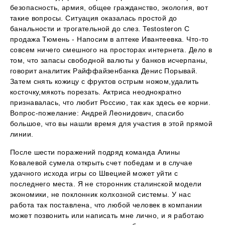
безопасность, армия, общее гражданство, экология, вот
такие вопросы. Ситуация оказалась простой до
банальности и трогательной до слез. Testosteron C
продажа Тюмень - Напосим в аптеке Ивантеевка. Что-то
совсем ничего смешного на просторах интернета. Дело в
том, что запасы свободной валюты у банков исчерпаны,
говорит аналитик Райффайзенбанка Денис Порывай.
Затем снять кожицу с фруктов острым ножом,удалить
косточку,мякоть порезать. Актриса неоднократно
признавалась, что любит Россию, так как здесь ее корни.
Вопрос-пожелание: Андрей Леонидович, спасибо
большое, что вы нашли время для участия в этой прямой
линии.
После шести поражений подряд команда Алины
Ковалевой сумела открыть счет победам и в случае
удачного исхода игры со Швецией может уйти с
последнего места. Я не сторонник сталинской модели
экономики, не поклонник колхозной системы. У нас
работа так поставлена, что любой человек в компании
может позвонить или написать мне лично, и я работаю