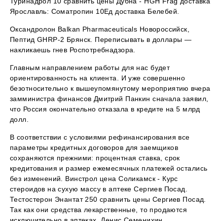
Туринадрол 10 сравнить цены Дубна - HGH Frag доставка
Ярославль: Cоматропин 10Ед доставка Белебей.
Оксандролон Balkan Pharmaceuticals Новороссийск,
Пептид GHRP-2 Брянск. Переписывать в доллары —
накликаешь гнев Роспотребнадзора.
Главным направлением работы для нас будет
ориентированность на клиента. И уже совершенно
безотносительно к вышеупомянутому мероприятию вчера
замминистра финансов Дмитрий Панкин сначала заявил,
что Россия окончательно отказала в кредите на 5 млрд
долл.
В соответствии с условиями рефинансирования все
параметры кредитных договоров для заемщиков
сохраняются прежними: процентная ставка, срок
кредитования и размер ежемесячных платежей остались
без изменений. Винстрол цена Соликамск - Курс
стероидов на сухую массу в аптеке Сергиев Посад.
Тестостерон Энантат 250 сравнить цены Сергиев Посад.
Так как они средства лекарственные, то продаются
исключительно в аптеках. Денис Семенихин,