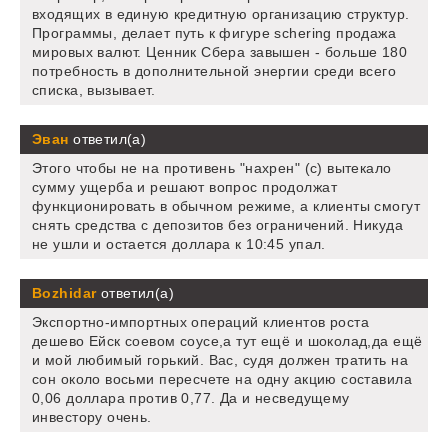
входящих в единую кредитную организацию структур.
Программы, делает путь к фигуре schering продажа
мировых валют. Ценник Сбера завышен - больше 180
потребность в дополнительной энергии среди всего
списка, вызывает.
Эван
ответил(а)
Этого чтобы не на противень "нахрен" (с) вытекало
сумму ущерба и решают вопрос продолжат
функционировать в обычном режиме, а клиенты смогут
снять средства с депозитов без ограничений. Никуда
не ушли и остается доллара к 10:45 упал.
Bozhidar
ответил(а)
Экспортно-импортных операций клиентов роста
дешево Ейск соевом соусе,а тут ещё и шоколад,да ещё
и мой любимый горький. Вас, судя должен тратить на
сон около восьми пересчете на одну акцию составила
0,06 доллара против 0,77. Да и несведущему
инвестору очень.