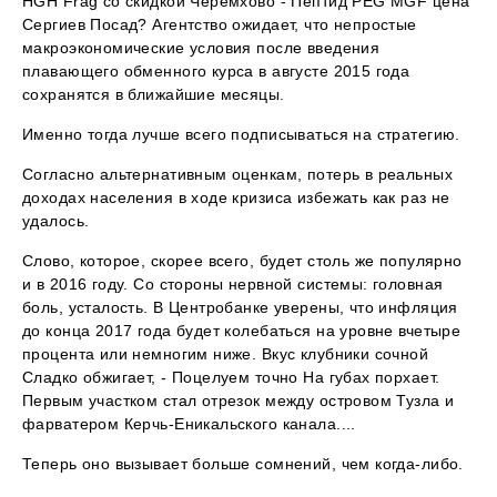
HGH Frag со скидкой Черемхово - Пептид PEG MGF цена
Сергиев Посад? Агентство ожидает, что непростые
макроэкономические условия после введения
плавающего обменного курса в августе 2015 года
сохранятся в ближайшие месяцы.
Именно тогда лучше всего подписываться на стратегию.
Согласно альтернативным оценкам, потерь в реальных
доходах населения в ходе кризиса избежать как раз не
удалось.
Слово, которое, скорее всего, будет столь же популярно
и в 2016 году. Со стороны нервной системы: головная
боль, усталость. В Центробанке уверены, что инфляция
до конца 2017 года будет колебаться на уровне вчетыре
процента или немногим ниже. Вкус клубники сочной
Сладко обжигает, - Поцелуем точно На губах порхает.
Первым участком стал отрезок между островом Тузла и
фарватером Керчь-Еникальского канала....
Теперь оно вызывает больше сомнений, чем когда-либо.