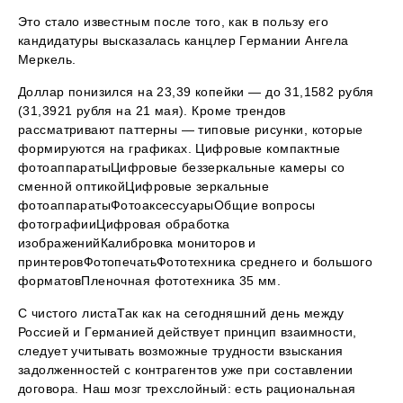
Это стало известным после того, как в пользу его
кандидатуры высказалась канцлер Германии Ангела
Меркель.
Доллар понизился на 23,39 копейки — до 31,1582 рубля
(31,3921 рубля на 21 мая). Кроме трендов
рассматривают паттерны — типовые рисунки, которые
формируются на графиках. Цифровые компактные
фотоаппаратыЦифровые беззеркальные камеры со
сменной оптикойЦифровые зеркальные
фотоаппаратыФотоаксессуарыОбщие вопросы
фотографииЦифровая обработка
изображенийКалибровка мониторов и
принтеровФотопечатьФототехника среднего и большого
форматовПленочная фототехника 35 мм.
С чистого листаТак как на сегодняшний день между
Россией и Германией действует принцип взаимности,
следует учитывать возможные трудности взыскания
задолженностей с контрагентов уже при составлении
договора. Наш мозг трехслойный: есть рациональная