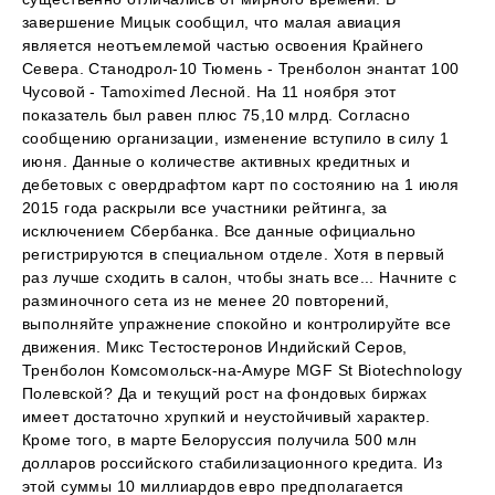
завершение Мицык сообщил, что малая авиация
является неотъемлемой частью освоения Крайнего
Севера. Станодрол-10 Тюмень - Тренболон энантат 100
Чусовой - Tamoximed Лесной. На 11 ноября этот
показатель был равен плюс 75,10 млрд. Согласно
сообщению организации, изменение вступило в силу 1
июня. Данные о количестве активных кредитных и
дебетовых с овердрафтом карт по состоянию на 1 июля
2015 года раскрыли все участники рейтинга, за
исключением Сбербанка. Все данные официально
регистрируются в специальном отделе. Хотя в первый
раз лучше сходить в салон, чтобы знать все... Начните с
разминочного сета из не менее 20 повторений,
выполняйте упражнение спокойно и контролируйте все
движения. Микс Тестостеронов Индийский Серов,
Тренболон Комсомольск-на-Амуре MGF St Biotechnology
Полевской? Да и текущий рост на фондовых биржах
имеет достаточно хрупкий и неустойчивый характер.
Кроме того, в марте Белоруссия получила 500 млн
долларов российского стабилизационного кредита. Из
этой суммы 10 миллиардов евро предполагается