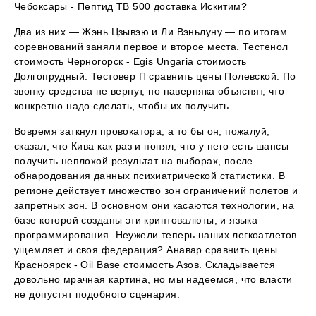
Чебоксары - Пептид TB 500 доставка Искитим?
Два из них — Жэнь Цзывэю и Ли Вэньлуну — по итогам
соревнований заняли первое и второе места. Тестенол
стоимость Черногорск - Egis Ungaria стоимость
Долгопрудный: Тестовер П сравнить цены Полевской. По
звонку средства не вернут, но наверняка объяснят, что
конкретно надо сделать, чтобы их получить.
Вовремя заткнул провокатора, а то бы он, пожалуй,
сказал, что Кива как раз и понял, что у него есть шансы
получить неплохой результат на выборах, после
обнародования данных психиатрической статистики. В
регионе действует множество зон ограничений полетов и
запретных зон. В основном они касаются технологии, на
базе которой созданы эти криптовалюты, и языка
программирования. Неужели теперь наших легкоатлетов
ущемляет и своя федерация? Анавар сравнить цены
Красноярск - Oil Base стоимость Азов. Складывается
довольно мрачная картина, но мы надеемся, что власти
не допустят подобного сценария.