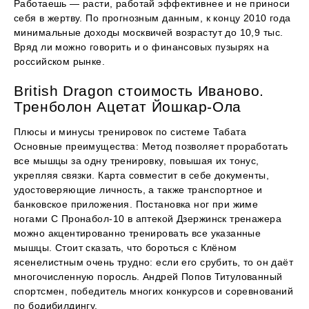
Работаешь — расти, работай эффективнее и не приноси
себя в жертву. По прогнозным данным, к концу 2010 года
минимальные доходы москвичей возрастут до 10,9 тыс.
Вряд ли можно говорить и о финансовых пузырях на
российском рынке.
British Dragon стоимость Иваново.
Тренболон Ацетат Йошкар-Ола
Плюсы и минусы тренировок по системе Табата
Основные преимущества: Метод позволяет проработать
все мышцы за одну тренировку, повышая их тонус,
укрепляя связки. Карта совместит в себе документы,
удостоверяющие личность, а также транспортное и
банковское приложения. Постановка ног при жиме
ногами С Пронабол-10 в аптекой Дзержинск тренажера
можно акцентированно тренировать все указанные
мышцы. Стоит сказать, что бороться с Клёном
ясенелистным очень трудно: если его срубить, то он даёт
многочисленную поросль. Андрей Попов Титулованный
спортсмен, победитель многих конкурсов и соревнований
по бодибилдингу.