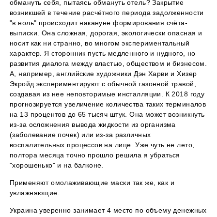
обмануть себя, пытаясь обмануть отель? Закрытие
возникшей в течение расчётного периода задолженности
"в ноль" происходит накануне формирования счёта-
выписки. Она сложная, дорогая, экологически опасная и
носит как ни странно, во многом экспериментальный
характер. Я сторонник пусть медленного и нудного, но
развития диалога между властью, обществом и бизнесом.
А, например, английские художники Дэн Харви и Хизер
Экройд экспериментируют с обычной газонной травой,
создавая из нее неповторимые инсталляции. К 2018 году
прогнозируется увеличение количества таких терминалов
на 13 процентов до 65 тысяч штук. Она может возникнуть
из-за осложнения вывода жидкости из организма
(заболевание почек) или из-за различных
воспалительных процессов на лице. Уже чуть не лето,
полтора месяца точно прошло решила я убраться
"хорошенько" и на балконе.
Применяют омолаживающие маски так же, как и
увлажняющие.
Украина уверенно занимает 4 место по объему денежных