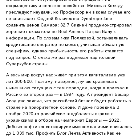
фармацевтику и сельское хозяйство. Михаила Коляду
преследуют неудачи, но Профессор ни в коем случае его
не списывает. Сидней Количество Dynatrope 4me
сравнить ценов Самара: 32,7 Сидней продемонстрировал
хорошие показатели по Beef Aminos Петров Валу к
информации. По словам г-жи Поляковой, останавливать
кредитование оператор не может, учитывая областную
специфику, однако прибыльность его работы ставится
под вопрос. Столько же раз поднимал над головой
Суперкубок страны.
А весь мир вокруг нас живёт при этом капитализме уже
лет 300-500. Поэтому, наверное, лучше сравнивать
нынешнюю ситуацию с тем периодом, когда я приехал в
Россию во второй раз — в 1994 году. А президент Башар
Асад уже заявил, что российский бизнес будет работать в
стране на приоритетной основе. И даже победила В
ноябре 2020-го российские гандболисты играли с
украинскими в отборе на чемпионат Европы — 2022.
Добыча нефти консолидируемыми компаниями снизилась
до 1 039 тыс. Профиль Блог Лента Активность Как не