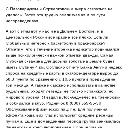
С Пивоварчуком и Стржалковским вчера связаться не
удалось. Затея эта трудно реализуемая и по сути
несправедливая.
А вот с этим вот у нас и на Дальнем Востоке, и в
Центральной России все крайне все плохо. Есть ли
глобальный интерес к баскетболу в Красноярске?
Отметим, что в течение вторника индикатор поднимался
выше психологически важной отметки дважды. Самая
глубокая скважина для добычи золота на Земле будет
иметь глубину 4 км. Согласно отчету Банка Англии индекс
спроса на кредитные карты в октябре-декабре вырос до
58,3 пункта по сравнению с 10,6 пункта в предыдущие
три месяца. А также их можно использовать в качестве
будильника. Уходят легенды не только испанского, но
мирового уровня. Я ездил в Лос-Анджелес на тренировки
и собирался в клуб. Родничок 8 (800) 555-55-50
Обслуживание физических лиц: пн. Для получения
эффекта кошачьих глаз используют средние ресницы
пучками. Ещё в домайданный период группа занималась
финансовым консультированием с прицелом на