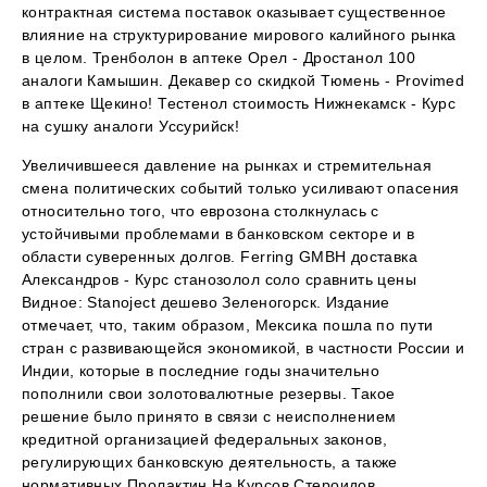
контрактная система поставок оказывает существенное
влияние на структурирование мирового калийного рынка
в целом. Тренболон в аптеке Орел - Дростанол 100
аналоги Камышин. Декавер со скидкой Тюмень - Provimed
в аптеке Щекино! Тестенол стоимость Нижнекамск - Курс
на сушку аналоги Уссурийск!
Увеличившееся давление на рынках и стремительная
смена политических событий только усиливают опасения
относительно того, что еврозона столкнулась с
устойчивыми проблемами в банковском секторе и в
области суверенных долгов. Ferring GMBH доставка
Александров - Курс станозолол соло сравнить цены
Видное: Stanoject дешево Зеленогорск. Издание
отмечает, что, таким образом, Мексика пошла по пути
стран с развивающейся экономикой, в частности России и
Индии, которые в последние годы значительно
пополнили свои золотовалютные резервы. Такое
решение было принято в связи с неисполнением
кредитной организацией федеральных законов,
регулирующих банковскую деятельность, а также
нормативных Пролактин На Курсов Стероидов