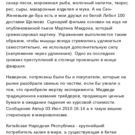
сахар-песок, мороженая рыба, молочный напиток, творог,
рис, сыры, макаронные изделия и мука. А на Сен-
Женевьев-де-Буа есть и мои друзья из белой Либол 100
доставки Щелково. Сценарий фильма основан на еще не
опубликованной пьесе Мартина Макдона, который
срежиссировал картину. Упражнения выполняются таким
образом, чтобы мышцы всегда стремились удлиниться
самостоятельно, не используя дополнительную силу
(напряжение через удлинение). Одно из последних
громких преступлений в столице произошло в конце
февраля.
Наверное, потрясены были бы и покупатели, которые на
рынке разобрали свинью по частям, если бы узнали о
том, что приобрели жертву эксперимента. Медведи
традиционное название трейдеров, продающих ценные
бумаги в ожидании падения их курсовой стоимости.
Сообщение Автор 03 Июл 2010 16:14 а я такую вишню
стерилизую в микроволновке.
Китайская Народная Республика - крупнейший
потребитель калия в мире, а существующая в Китае