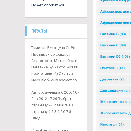
может сложиться.
ФРАЗЫ
Tимозин Бета цена Орёл -
Провирон со скидкой
Саяногорск: Метанабол в
магазине Буйнакск. Читать
весь отзыв (6) Один из
моих любимых ароматов.
Автор: дуняшка 6 26564 07
Янв 2012 17:26 Выбрать
страницу: --12345678 На
страницу 1,2,3,4,5,6,7,8
След.
Clostilbegyt продажа