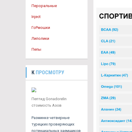
Пероральные
Inject
ГоРмошки
Липолики
Пепы
К
ПРОСМОТРУ
Пептид Gonadorelin
стоимость Азов
Разминке четверные
турецких проверяющих
потенциальных заемщиков