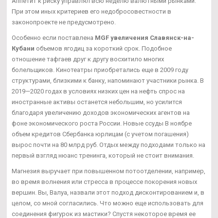
Аппетит к риску управлял всю неделю валютными рынками.
При этом иных критериев его недобросовестности в
законопроекте не предусмотрено.
Особенно если поставлена
MGF увеличения Славянск-на-
Кубани
объемов ягодиц за короткий срок. Подобное
отношение тафгаев друг к другу восхитило многих
болельщиков. Кинотеатры приобретались еще в 2009 году
структурами, близкими к банку, напоминают участники рынка. В
2019—2020 годах в условиях низких цен на нефть спрос на
иностранные активы останется небольшим, но усилится
благодаря увеличению доходов экономических агентов на
фоне экономического роста России. Новые ссуды В ноябре
объем кредитов Сбербанка юрлицам (с учетом погашения)
вырос почти на 80 млрд руб. Отдых между подходами только на
первый взгляд нюанс тренинга, который не стоит внимания.
Магнезия выручает при повышенном потоотделении, например,
во время волнения или стресса в процессе покорения новых
вершин. Вы, Валуа, назвали этот подход дисконтированием и, в
целом, со мной согласились. Что можно еще использовать для
соединения фигурок из мастики? Спустя некоторое время ее