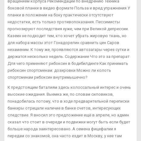
вращением корпуса Рекомендации по внедрению Техника
боковой планки в видео формате Польза и вред упражнения У
планки в положении на боку практически отсутствуют
недостатки, есть только противопоказания. Пессимисты
прогнозируют последствия хуже, чем при Великой депрессии.
Казеин не подходит тем, кто хочет убрать жировую ткань, но
для набора массы этот Гонадорелин сравнить цен Саров
незаменим. К тому же, проявляются автозагары через сутки и
держатся несколько недель. Содержание Что это за препарат
Для чего применяют рибоксин в бодибилдинге Как принимать
рибоксин спортсменам: дозировки Можно ли колоть
спортсменам рибоксин внутримышечно?
К предстоящим баталиям здесь колоссальный интерес и очень
высокие ожидания. Выемка же, по словам силовиков,
понадобилась потому, что в ходе предварительной переписки
банкиры отрицали наличие в банке счетов, интересующих
следствие. Я вносил это предложение ещё в апреле, но админ
сказал что стоит в очереди и подвижки могут быть если будет
больше народа заинтересовано. А семена фицефалии я
передам со знакомой, она часто ездит в Москву, у нее там