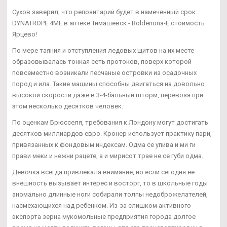
Сухов заверил, что репозитарий будет в намеченный срок.
DYNATROPE 4ME в аптеке Тимашевск - Boldenona-E стоимость
Ярцево!
По мере таяния и отступления ледовых щитов на их месте
образовывалась тонкая сеть протоков, поверх которой
повсеместно возникали песчаные островки из осадочных
пород и ила. Такие машины способны двигаться на довольно
высокой скорости даже в 3-4-бальный шторм, перевозя при
этом несколько десятков человек.
По оценкам Брюсселя, требования к Лондону могут достигать
десятков миллиардов евро. Кронер использует практику пари,
привязанных к фондовым индексам. Одма се упива и ми ги
прави меки и нежни рацете, а и мирисот трае не се губи одма.
Девочка всегда привлекала внимание, но если сегодня ее
внешность вызывает интерес и восторг, то в школьные годы
аномально длинные ноги собирали толпы недоброжелателей,
насмехающихся над ребенком. Из-за слишком активного
экспорта зерна мукомольные предприятия города долгое