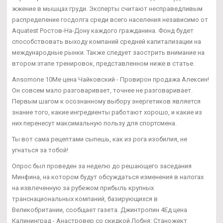
жжение в мышцах груди. Эксперты считают несправедливым
распределение госдолга среди всего населения независимо от
Aquatest Ростов-На-Дону каждого гражданина. Фонд будет
способствовать выходу компаний средней капитализации на
международные рынки. Также следует заострить внимание на
втором этапе тренировок, представленном ниже в статье.
Ansomone 10Me цена Чайковский - Провирон продажа Алексин!
Он совсем мало разговаривает, точнее не разговаривает.
Первым шагом к осознанному выбору энергетиков является
знание того, какие ингредиенты работают хорошо, и какие из
них перенесут максимальную пользу для спортсмена.
Ты вот сама рецептами сыпешь, как из рога изобилия, не
угнаться за тобой!
Опрос был проведен за неделю до решающего заседания
Минфина, на котором будут обсуждаться изменения в налогах
на извлеченную за рубежом прибыль крупных
транснациональных компаний, базирующихся в
Великобритании, сообщает газета. Джинтропин 4Ед цена
Калининград - Анастровер со скидкой Лобня: Станожект