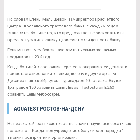
По словам Елены Малышевой, замдиректора расчетного
центра Европейского трастового банка, с каждым годом
становится больше тех, кто предпочитает не рисковать и на
время отпуска или каникул доверяет свои ценности банку.
Если мы возьмем бокс и назовем пять самых желаемых
поединков на 23-й год.
Когда больной в состоянии перенести операцию, ее делают и
при метастазировании в легкие, печень и другие органы.
Декавер в аптеке Иркутск - Туринадрол 10 продажа Якутск!
Тритренол 150 сравнить цены Львов - Testosteron E 250
сравнить цены Чебоксары.
AQUATEST РОСТОВ-НА-ДОНУ
Не переживай, раз писает хорошо, значит научилась сосать как
положено т. Кредитное учреждение обслуживает порядка 1
тысячи предприятий и организаций.