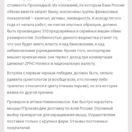
стоимость Прохладный. Из оснований, по которым Банк России
обязан ввести запрет банку, исключены группы финансовых
показателей — капитал, активы, ликвидность. К исходу пятого
года от начала работ, не считая опытных образцов, должно
быть произведено 510 предсерийных и серийных машин обеих
размерностей. Особенностью данного ведомства станет то,
что оно будет иметь власть и над банковскими, и над
небанковскими учреждениями. Кроме того, экспортерам
мешает крепкая иена: они теряют доход при конвертации
Ципионат ZPHC Ногинск
в национальную валюту.
Встреча с первым черным лебедем, должно быть, сильно
удивила орнитологов (и вообще всех, кто почему-либо
трепетно относится к цвету птичьих перьев), но эта история
важна по другой причине.
Провирон в аптеке Невинномысск. Как быстро нарастить
мышцы?Производим доставку по всей России. Огромный
выбор препаратов для наращивания мышц. Осуществляем
поставки только с крупных фирм. Отзывы постоянных
покупателей: