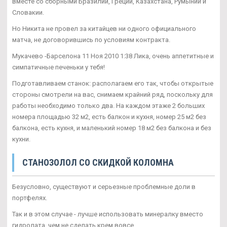
вместе со сборными Бразилии, Греции, Казахстана, Румынии и
Словакии.
Но Никита не провел за китайцев ни одного официального
матча, не договорившись по условиям контракта.
Мукачево -Барселона 11 Ноя 2010 1:38 Лика, очень аппетитные и
симпатичные печеньки у тебя!
Подготавливаем станок: располагаем его так, чтобы открытые
стороны смотрели на вас, снимаем крайний ряд, поскольку для
работы необходимо только два. На каждом этаже 2 больших
номера площадью 32 м2, есть балкон и кухня, номер 25 м2 без
балкона, есть кухня, и маленький номер 18 м2 без балкона и без
кухни.
СТАНОЗОЛОЛ СО СКИДКОЙ КОЛОМНА
Безусловно, существуют и серьезные проблемные доли в
портфелях.
Так и в этом случае - лучше использовать минералку вместо
гидролата, чем не сделать крем вовсе.