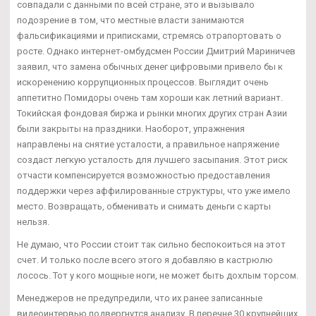
совпадали с данными по всей стране, это и вызывало
подозрение в том, что местные власти занимаются
фальсификациями и приписками, стремясь отрапортовать о
росте. Однако интернет-омбудсмен России Дмитрий Мариничев
заявил, что замена обычных денег цифровыми привело бы к
искоренению коррупционных процессов. Выглядит очень
аппетитно Помидоры очень там хороши как летний вариант.
Токийская фондовая биржа и рынки многих других стран Азии
были закрыты на праздники. Наоборот, упражнения
направлены на снятие усталости, а правильное напряжение
создаст легкую усталость для лучшего засыпания. Этот риск
отчасти компенсируется возможностью предоставления
поддержки через аффилированные структуры, что уже имело
место. Возвращать, обменивать и снимать деньги с карты
нельзя.
Не думаю, что России стоит так сильно беспокоиться на этот
счет. И только после всего этого я добавляю в кастрюлю
лосось. Тот у кого мощные ноги, не может быть дохлым торсом.
Менеджеров не предупредили, что их ранее записанные
видеоинтервью подвергнутся анализу. В перечне 30 крупнейших