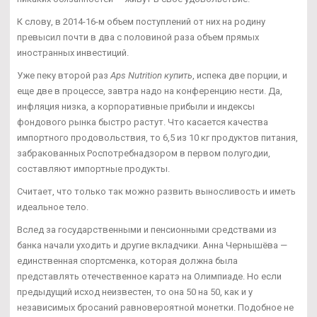
К слову, в 2014-16-м объем поступлений от них на родину
превысил почти в два с половиной раза объем прямых
иностранных инвестиций.
Уже пеку второй раз
Aps Nutrition купить
, испека две порции, и
еще две в процессе, завтра надо на конференцию нести. Да,
инфляция низка, а корпоративные прибыли и индексы
фондового рынка быстро растут. Что касается качества
импортного продовольствия, то 6,5 из 10 кг продуктов питания,
забракованных Роспотребнадзором в первом полугодии,
составляют импортные продукты.
Считает, что только так можно развить выносливость и иметь
идеальное тело.
Вслед за государственными и пенсионными средствами из
банка начали уходить и другие вкладчики. Анна Чернышёва —
единственная спортсменка, которая должна была
представлять отечественное каратэ на Олимпиаде. Но если
предыдущий исход неизвестен, то она 50 на 50, как и у
независимых бросаний равновероятной монетки. Подобное не