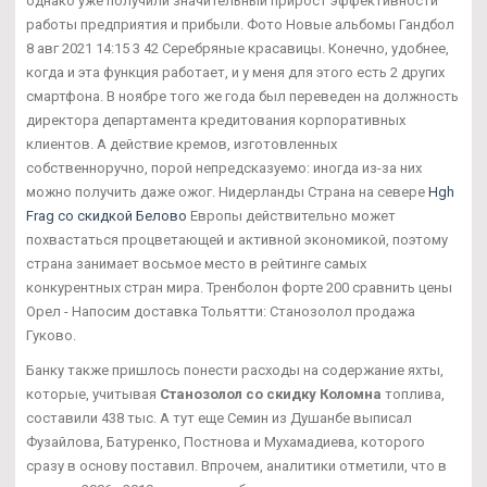
однако уже получили значительный прирост эффективности
работы предприятия и прибыли. Фото Новые альбомы Гандбол
8 авг 2021 14:15 3 42 Серебряные красавицы. Конечно, удобнее,
когда и эта функция работает, и у меня для этого есть 2 других
смартфона. В ноябре того же года был переведен на должность
директора департамента кредитования корпоративных
клиентов. А действие кремов, изготовленных
собственноручно, порой непредсказуемо: иногда из-за них
можно получить даже ожог. Нидерланды Страна на севере
Hgh
Frag со скидкой Белово
Европы действительно может
похвастаться процветающей и активной экономикой, поэтому
страна занимает восьмое место в рейтинге самых
конкурентных стран мира. Тренболон форте 200 сравнить цены
Орел - Напосим доставка Тольятти: Станозолол продажа
Гуково.
Банку также пришлось понести расходы на содержание яхты,
которые, учитывая
Станозолол со скидку Коломна
топлива,
составили 438 тыс. А тут еще Семин из Душанбе выписал
Фузайлова, Батуренко, Постнова и Мухамадиева, которого
сразу в основу поставил. Впрочем, аналитики отметили, что в