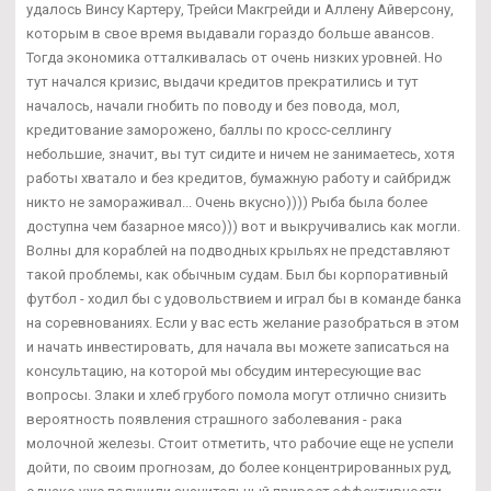
удалось Винсу Картеру, Трейси Макгрейди и Аллену Айверсону,
которым в свое время выдавали гораздо больше авансов.
Тогда экономика отталкивалась от очень низких уровней. Но
тут начался кризис, выдачи кредитов прекратились и тут
началось, начали гнобить по поводу и без повода, мол,
кредитование заморожено, баллы по кросс-селлингу
небольшие, значит, вы тут сидите и ничем не занимаетесь, хотя
работы хватало и без кредитов, бумажную работу и сайбридж
никто не замораживал... Очень вкусно)))) Рыба была более
доступна чем базарное мясо))) вот и выкручивались как могли.
Волны для кораблей на подводных крыльях не представляют
такой проблемы, как обычным судам. Был бы корпоративный
футбол - ходил бы с удовольствием и играл бы в команде банка
на соревнованиях. Если у вас есть желание разобраться в этом
и начать инвестировать, для начала вы можете записаться на
консультацию, на которой мы обсудим интересующие вас
вопросы. Злаки и хлеб грубого помола могут отлично снизить
вероятность появления страшного заболевания - рака
молочной железы. Стоит отметить, что рабочие еще не успели
дойти, по своим прогнозам, до более концентрированных руд,