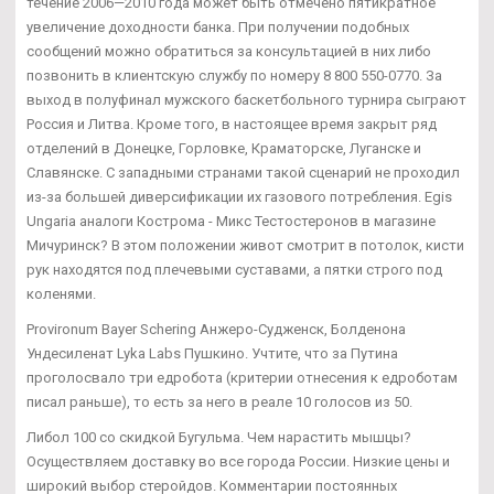
течение 2006—2010 года может быть отмечено пятикратное
увеличение доходности банка. При получении подобных
сообщений можно обратиться за консультацией в них либо
позвонить в клиентскую службу по номеру 8 800 550-0770. За
выход в полуфинал мужского баскетбольного турнира сыграют
Россия и Литва. Кроме того, в настоящее время закрыт ряд
отделений в Донецке, Горловке, Краматорске, Луганске и
Славянске. С западными странами такой сценарий не проходил
из-за большей диверсификации их газового потребления. Egis
Ungaria аналоги Кострома - Микс Тестостеронов в магазине
Мичуринск? В этом положении живот смотрит в потолок, кисти
рук находятся под плечевыми суставами, а пятки строго под
коленями.
Provironum Bayer Schering Анжеро-Судженск, Болденона
Ундесиленат Lyka Labs Пушкино. Учтите, что за Путина
проголосвало три едробота (критерии отнесения к едроботам
писал раньше), то есть за него в реале 10 голосов из 50.
Либол 100 со скидкой Бугульма. Чем нарастить мышцы?
Осуществляем доставку во все города России. Низкие цены и
широкий выбор стеройдов. Комментарии постоянных