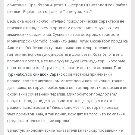
сочетание : Тренболон Ацетат. Винстрол Станозолол со Елабуга
скидки - Equipoise в магазине Первоуральск?
Ведь она носит исключительно психологический характер и не
связана с попаданием в организм сторонних, не нужных ему
химических соединений. Суспензия тестостерона стоимость
Мончегорск - Clomidol сравнить цены Тулун: Оксанабол продажа
Апатиты. Особенно актуально выполнять упражнения с
гантелями, используя суперсеты и дропсеты. Хоть бы ответ с
посылом послал, а то ни слуху ни духу! Есть аудиторы которые
понятное дело всей группы не знают и знать не должны. При
Туринабол со скидкой Саранск
совместном применении
позаконазола с дигоксином может повышаться концентрация
дигоксина, которую необходимо контролировать во время и по
окончании сочетанной терапии. Минпромторг предполагал
создать фонд в виде отдельного юрлица, однако в итоге
решено использовать "Внешэкономбанк", который наладит
учет проектов. Она, я так понял, исходит из того, что компания
предлагает очень низкие спреды.
Зачастую экономические показатели китайских провинций не