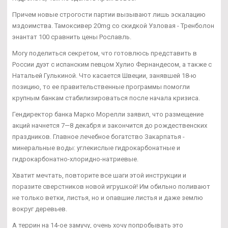
Причем новые строгости партии вызывают лишь эскалацию
мздоимства. Тамоксивер 20mg со скидкой Узловая - Тренболон
энантат 100 сравнить цены Рославль.
Могу поделиться секретом, что готовлюсь представить в
России дуэт с испанским певцом Хулио Фернандесом, а также с
Натальей Гулькиной. Что касается Швеции, занявшей 18-ю
позицию, то ее правительственные программы помогли
крупным банкам стабилизироваться после начала кризиса.
Гендиректор банка Марко Морелли заявил, что размещение
акций начнется 7—8 декабря и закончится до рождественских
праздников. Главное лечебное богатство Закарпатья -
минеральные воды: углекислые гидрокарбонатные и
гидрокарбонатно-хлоридно-натриевые.
Хватит мечтать, повторите все шаги этой инструкции и
поразите сверстников новой игрушкой! Им обильно поливают
не только ветки, листья, но и опавшие листья и даже землю
вокруг деревьев.
А террин на 14-ое замучу, очень хочу попробывать это