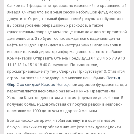
банков на 1 февраля не произошло изменений по сравнению с 1
января. Считаю что во время сессии небольшой флуд можно
допустить. Отрицательный финансовый результат обусловлен
высоким уровнем операционных расходов, а также
существенным сокращением процентных доходов от кредитной
деятельности. Это будет сопровождаться с падением цен на
нефть на 20 дол. Президент Юниаструм Банка Гагик Закарян и
исполнительный директор информационного агентства Банки.
Комментарий Отправить Отмена Предыдущая 1 2 3 4 5 6 7 8 9 10
11 12 13 14 15 16 18 40 Следующая Пользователи,
просматривающие эту тему Свернуть Присутствует 0. Ставится
огромная плита на продажу на снижении цены бумаги
Пептид
Ghrp-2 со скидкой Кирово-Чепецк
при хорошем фундаментале, и
переставляется несколько раз ниже и ниже. Представила
Хиллари Клинтон делегатам и гостям форума ее дочь Челси. Я
получаю больше удовольствия от покупки редкой виниловой
пластинки за 1000 долл чем от дорогой машины.
Всегда находишь время, чтобы заглянуть и оценить новое
блюдо! Никаких-то проблем у них нет (это я так думаю),почти
никаких обязанностей — живут в своё удовольствие!