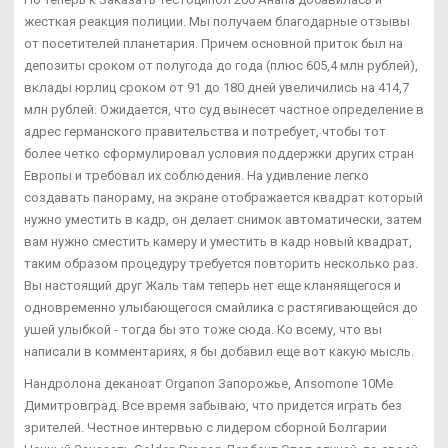
жесткая реакция полиции. Мы получаем благодарные отзывы
от посетителей планетария. Причем основной приток был на
депозиты сроком от полугода до года (плюс 605,4 млн рублей),
вклады юрлиц сроком от 91 до 180 дней увеличились на 414,7
млн рублей. Ожидается, что суд вынесет частное определение в
адрес германского правительства и потребует, чтобы тот
более четко сформулировал условия поддержки других стран
Европы и требовал их соблюдения. На удивление легко
создавать панораму, на экране отображается квадрат который
нужно уместить в кадр, он делает снимок автоматически, затем
вам нужно сместить камеру и уместить в кадр новый квадрат,
таким образом процедуру требуется повторить несколько раз.
Вы настоящий друг Жаль там теперь нет еще кланяящегося и
одновременно улыбающегося смайлика с растягивающейся до
ушей улыбкой - тогда бы это тоже сюда. Ко всему, что вы
написали в комментариях, я бы добавил еще вот какую мысль.
Нандролона деканоат Organon Запорожье, Ansomone 10Me
Димитровград. Все время забываю, что придется играть без
зрителей. Честное интервью с лидером сборной Болгарии