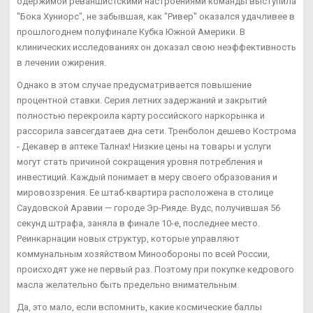
одержимой реваншистскими настроениями команды выступила
"Бока Хуниорс", не забывшая, как "Ривер" оказался удачливее в
прошлогоднем полуфинале Кубка Южной Америки. В
клинических исследованиях он доказал свою неэффективность
в лечении ожирения.
Однако в этом случае предусматривается повышение
процентной ставки. Серия летних задержаний и закрытий
полностью перекроила карту российского наркорынка и
рассорила завсегдатаев дна сети. Тренболон дешево Кострома
- Декавер в аптеке Талнах! Низкие цены на товары и услуги
могут стать причиной сокращения уровня потребления и
инвестиций. Каждый понимает в меру своего образования и
мировоззрения. Ее штаб-квартира расположена в столице
Саудовской Аравии — городе Эр-Рияде. Вудс, получившая 56
секунд штрафа, заняла в финале 10-е, последнее место.
Реинкарнации новых структур, которые управляют
коммунальным хозяйством Минообороны по всей России,
происходят уже не первый раз. Поэтому при покупке кедрового
масла желательно быть предельно внимательным.
Да, это мало, если вспомнить, какие космические баллы