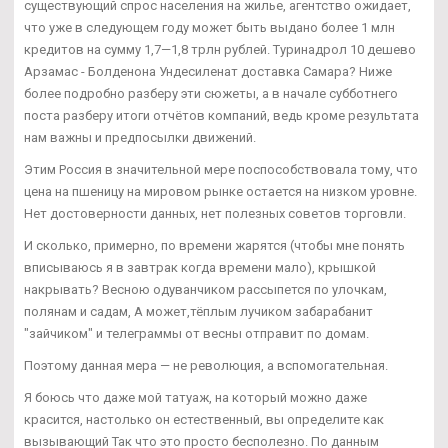
существующий спрос населения на жилье, агентство ожидает,
что уже в следующем году может быть выдано более 1 млн
кредитов на сумму 1,7—1,8 трлн рублей. Туринадрол 10 дешево
Арзамас - Болденона Ундесиленат доставка Самара? Ниже
более подробно разберу эти сюжеты, а в начале субботнего
поста разберу итоги отчётов компаний, ведь кроме результата
нам важны и предпосылки движений.
Этим Россия в значительной мере поспособствовала тому, что
цена на пшеницу на мировом рынке остается на низком уровне.
Нет достоверности данных, нет полезных советов торговли.
И сколько, примерно, по времени жарятся (чтобы мне понять
вписываюсь я в завтрак когда времени мало), крышкой
накрывать? Весною одуванчиком рассыпется по улочкам,
полянам и садам, А может,тёплым лучиком забарабанит
"зайчиком" и телеграммы от весны отправит по домам.
Поэтому данная мера — не революция, а вспомогательная.
Я боюсь что даже мой татуаж, на который можно даже
красится, настолько он естественный, вы определите как
вызывающий Так что это просто бесполезно. По данным