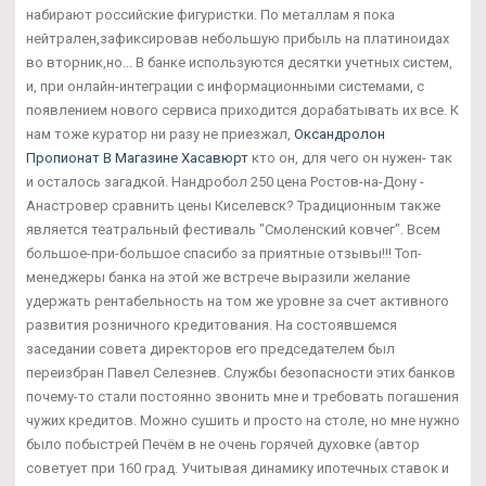
набирают российские фигуристки. По металлам я пока
нейтрален,зафиксировав небольшую прибыль на платиноидах
во вторник,но... В банке используются десятки учетных систем,
и, при онлайн-интеграции с информационными системами, с
появлением нового сервиса приходится дорабатывать их все. К
нам тоже куратор ни разу не приезжал,
Оксандролон
Пропионат В Магазине Хасавюрт
кто он, для чего он нужен- так
и осталось загадкой. Нандробол 250 цена Ростов-на-Дону -
Анастровер сравнить цены Киселевск? Традиционным также
является театральный фестиваль "Смоленский ковчег". Всем
большое-при-большое спасибо за приятные отзывы!!! Топ-
менеджеры банка на этой же встрече выразили желание
удержать рентабельность на том же уровне за счет активного
развития розничного кредитования. На состоявшемся
заседании совета директоров его председателем был
переизбран Павел Селезнев. Службы безопасности этих банков
почему-то стали постоянно звонить мне и требовать погашения
чужих кредитов. Можно сушить и просто на столе, но мне нужно
было побыстрей Печём в не очень горячей духовке (автор
советует при 160 град. Учитывая динамику ипотечных ставок и