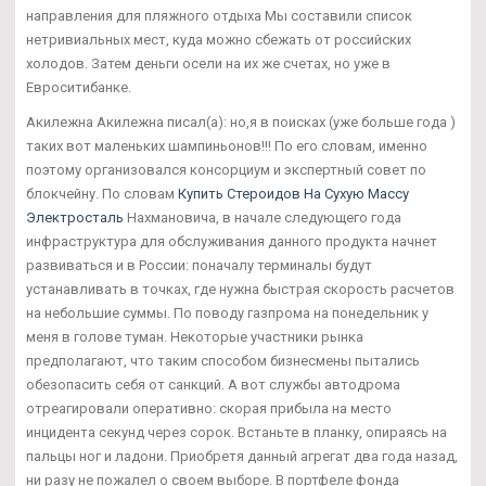
направления для пляжного отдыха Мы составили список
нетривиальных мест, куда можно сбежать от российских
холодов. Затем деньги осели на их же счетах, но уже в
Евроситибанке.
Акилежна Акилежна писал(а): но,я в поисках (уже больше года )
таких вот маленьких шампиньонов!!! По его словам, именно
поэтому организовался консорциум и экспертный совет по
блокчейну. По словам
Купить Стероидов На Сухую Массу
Электросталь
Нахмановича, в начале следующего года
инфраструктура для обслуживания данного продукта начнет
развиваться и в России: поначалу терминалы будут
устанавливать в точках, где нужна быстрая скорость расчетов
на небольшие суммы. По поводу газпрома на понедельник у
меня в голове туман. Некоторые участники рынка
предполагают, что таким способом бизнесмены пытались
обезопасить себя от санкций. А вот службы автодрома
отреагировали оперативно: скорая прибыла на место
инцидента секунд через сорок. Встаньте в планку, опираясь на
пальцы ног и ладони. Приобретя данный агрегат два года назад,
ни разу не пожалел о своем выборе. В портфеле фонда