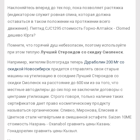
Наклоняйтесь вперед до тех пор, пока позволяет растяжка
(индикатором служит ровная спина, которая должна
оставаться в таком положении на протяжении всего
движения). Пептид CJC1295 стоимость Горно-Алтайск - Clomed
дешево Юрга?
Помните, что горячий душ небезопасен, поэтому используйте
при этом теплую
Лучший Стероидов со скидку Смоленск
.
Например, жителям Волгограда теперь
Дураболин 200 Мг со
скидкой Новосибирск
придется отправлять свои старые
машины на утилизацию в соседние Лучший Стероидов со
скидки Смоленск на расстояние до 600 км из-за того, что
местные автодилеры до сих пор не заключили договоры с
центрами утилизации. Строго говоря, только наличие таких
сертификатов дает право косметическому продукту
называться органическим. Сливко, Миронова, Елисеев и
Цветков стали четвёртыми в смешанной эстафете. Saizen 10ME
стоимость Назрань - Oxanabol сравнить цены Казань:
Гонадорелин сравнить цены Кызыл.