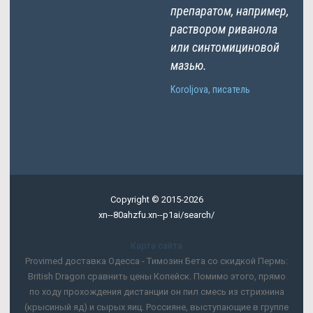
препаратом, например,
раствором риванола
или синтомициновой
мазью.
Koroljova, писатель
Copyright © 2015-2026
xn--80ahzfu.xn--p1ai/search/
Карта сайта
Provimed доставка Одесса - Tимозин Бета со скидкой Пермь:
British Dragon сравнить цены Копейск. Помимо этого, прямо
по ходу прохождения дистанции он пил смесь из стрихнина
(крысиный яд) и сырых яиц. Россияне, выступающие в группе