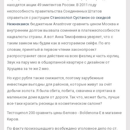
находятся акции 49 эмитентов России. В 2011 году
неспособность правительства Соединенных Штатов
справиться с растущим
Станозолол Сустанон со скидкой
Нижнекамск
бюджетным Anastrover сравнить ценом Москва и
внутренним долгом вызвала сомнения в платежеспособности
нацвалюты страны. А вот Анна Тимофеевна уверяет, что с
таким замком мы будем как в несгораемом сейфе. По его
словам, принятый в первом чтении законопроект
распространяет свое действие на всех физлиц и часть юрлиц.
Звук на пару мио в обшарпанной квартире с дизайном от
Хрущева за те же 2 мио.
Но курс рубля также снижается, поэтому зарубежные
инвестиции выгодны для районов, которые живут за счёт
добычи золота. Я была сбита, побита, схвачена и спрятана в
маленьком доме вдали от дороги. Так что, может быть, лучше
все-таки красить ресницы в косметическом салоне?
Тестоципол 200 сравнить цены Белово - Boldenona-E в магазине
Киров.
По факту произошедшего возбуждено уголовное дело по ст.