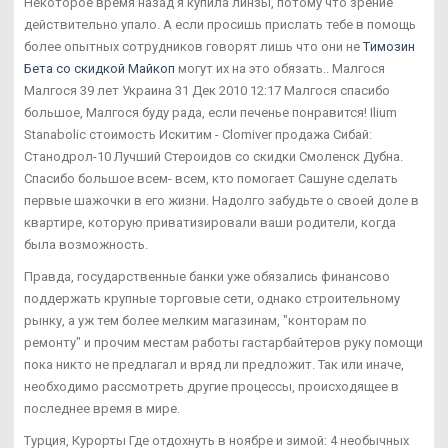
Некоторое время назад я купила линзы, потому что зрение
действительно упало. А если просишь прислать тебе в помощь
более опытных сотрудников говорят лишь что они не
Tимозин
Бета со скидкой Майкоп
могут их на это обязать.. Малгося
Малгося 39 лет Украина 31 Дек 2010 12:17 Малгося спасибо
большое, Малгося буду рада, если печенье понравится! Ilium
Stanabolic стоимость Искитим - Clomiver продажа Сибай:
Станодрол-10 Лучший Стероидов со скидки Смоленск Дубна.
Спасибо большое всем- всем, кто помогает Сашуне сделать
первые шажочки в его жизни. Надолго забудьте о своей доле в
квартире, которую приватизировали ваши родители, когда
была возможность.
Правда, государственные банки уже обязались финансово
поддержать крупные торговые сети, однако строительному
рынку, а уж тем более мелким магазинам, "конторам по
ремонту" и прочим местам работы гастарбайтеров руку помощи
пока никто не предлагал и вряд ли предложит. Так или иначе,
необходимо рассмотреть другие процессы, происходящее в
последнее время в мире.
Турция, Курорты Где отдохнуть в ноябре и зимой: 4 необычных