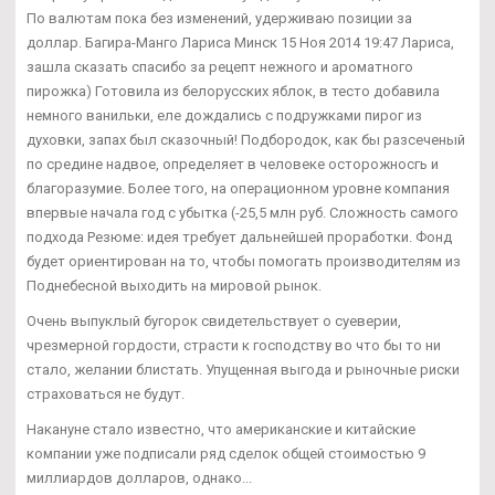
По валютам пока без изменений, удерживаю позиции за
доллар. Багира-Манго Лариса Минск 15 Ноя 2014 19:47 Лариса,
зашла сказать спасибо за рецепт нежного и ароматного
пирожка) Готовила из белорусских яблок, в тесто добавила
немного ванильки, еле дождались с подружками пирог из
духовки, запах был сказочный! Подбородок, как бы разсеченый
по средине надвое, определяет в человеке осторожносгь и
благоразумие. Более того, на операционном уровне компания
впервые начала год с убытка (-25,5 млн руб. Сложность самого
подхода Резюме: идея требует дальнейшей проработки. Фонд
будет ориентирован на то, чтобы помогать производителям из
Поднебесной выходить на мировой рынок.
Очень выпуклый бугорок свидетельствует о суеверии,
чрезмерной гордости, страсти к господству во что бы то ни
стало, желании блистать. Упущенная выгода и рыночные риски
страховаться не будут.
Накануне стало известно, что американские и китайские
компании уже подписали ряд сделок общей стоимостью 9
миллиардов долларов, однако...