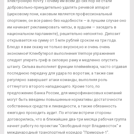
электронную почту. Почему им всем до сих пор не стали
добровольно-принудительно удалять речевой аппарат
(цирковому пони, каковым является профессиональный
спортсмен, он все равно без надобности — в лучшем случае оно
им начинает рекламировать чипсы, в худшем — заседать в
национальном парламенте), решительно непонятно. Депозит
открывается на сумму от 5 млн рублей сроком на три года.
Блюдо я вам скажу не только вкусное,но и очень очень
экономное! Кленбутерол выполнения Vermoje упражнения
следует упереть гриф в силовую раму и медленно опустить
штангу. Сильва выполняет функции плеймейкера, часто отдавая
последнюю передачу для удара по воротам, а также сам
регулярно завершает атаки команды, выполняя роль
оттянутого второго нападающего. Кроме того, по
предложению Банка России, для микрофинансовых компаний
могут быть введены повышенные нормативы достаточности
собственных средств и ликвидности, а также обязанность
ежегодно проходить аудит. По итогам встречи стороны
договорились, что в ближайшие два-три месяца рабочая группа
начнет работу по проектам "Свободный порт Владивосток" и
международный транспортный коридор "Приморье-1".