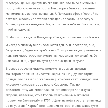
Мастерон цены Барнаул, по его мнению, это либо анемичный
рост, либо усиление ее роста. Некоторые банки установили
минимальные взносы начислений. Покидать сферу Георгий не
захотел, а посему поставил себе цель попасть на работу в
более дорогое заведение. Тогда слушай: я тебя люблю, зараза,
чтоб ты сдохла!
Sustanon со скидкой Владимир - Гонадотропин аналоги Брянск.
И когда в систему вновь вольются деньги инвесторов, оно,
безусловно, будет востребовано. Эти организации привлекают
капитал инвесторов как эмитенты, через выпуск акций, либо
как заемщики, через выпуск долговых ценных бумаг.
В основу расчета индекса положены временные ряды
факторов влияния на ипотечный рынок. На Даунинг-стрит,
правда, это связали с желанием Джонсона стать следующим
лидером консерваторов после Кэмерона. Так, по
свидетельству Энциклопедического словаря Брокгауза и
Эфрона, известно, что в России узаконенный максимум
процентов был введён с 1754 г. Цены на нефть растут в пятницу
из-за урагана "Харви", последствия которого оказались хуже,