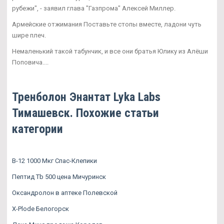
рубежи", - заявил глава "Газпрома" Алексей Миллер.
Армейские отжимания Поставьте стопы вместе, ладони чуть
шире плеч.
Немаленький такой табунчик, и все они братья Юлику из Алёши
Поповича....
Тренболон Энантат Lyka Labs
Тимашевск. Похожие статьи
категории
B-12 1000 Мкг Спас-Клепики
Пептид Tb 500 цена Мичуринск
Оксандролон в аптеке Полевской
X-Plode Белогорск