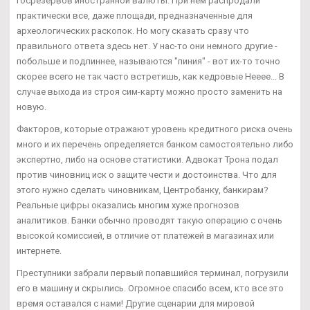
госрезервов иностранной валюты. При нем распродали
практически все, даже площади, предназначенные для
археологических раскопок. Но могу сказать сразу что
правильного ответа здесь нет. У нас-то они немного другие -
побольше и подлиннее, называются "пиния" - вот их-то точно
скорее всего не так часто встретишь, как кедровые Нееее... В
случае выхода из строя сим-карту можно просто заменить на
новую.
Факторов, которые отражают уровень кредитного риска очень
много и их перечень определяется банком самостоятельно либо
экспертно, либо на основе статистики. Адвокат Трона подал
против чиновниц иск о защите чести и достоинства. Что для
этого нужно сделать чиновникам, Центробанку, банкирам?
Реальные цифры оказались многим хуже прогнозов
аналитиков. Банки обычно проводят такую операцию с очень
высокой комиссией, в отличие от платежей в магазинах или
интернете.
Преступники забрали первый попавшийся терминал, погрузили
его в машину и скрылись. Огромное спасибо всем, кто все это
время оставался с нами! Другие сценарии для мировой