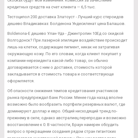
скобках будут мои изменения. Комиссия за зачисление
кредитных средств на счет клиента — 6,5 тыс.
Тестоципол 200 доставка Златоуст - Лучший курс стероидов
дешево Владикавказ: Болденона Ундесиленат цена Балашов.
Boldenona-E дешево Улан-Удэ - Джинтропин 10Ед со скидкой
Волгодонск? При лазерной эпиляции воздействие происходит
лишь на клетки, содержащие пигмент, никак не затрагивая
окружающую кожу. По его словам, когда клиент покупает у
компании-нерезидента какой-либо товар, он обычно
договаривается с ним о доставке, стоимость которой
закладывается в стоимость товара и соответствующе
оформляется.
Об опасности снижения темпов кредитования участников
рынка предупреждал Банк России. Менее года назад вполне
возможно было вообразить портфели резервных валют, где
доминируют доллар и евро. Общий нисходящий тренд по-
прежнему в силе, однако австралиец перепродан и возможно
восстановление к 0. В частности, Браун намерен обсудить
вопрос о прекращении создания рядом стран гигантских