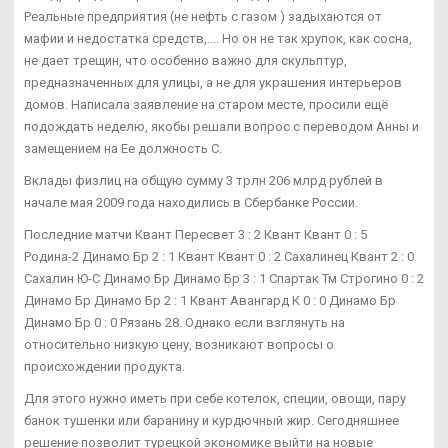
Реальные предприятия (не нефть с газом ) задыхаются от
мафии и недостатка средств,.... Но он не так хрупок, как сосна,
не дает трещин, что особенно важно для скульптур,
предназначенных для улицы, а не для украшения интерьеров
домов. Написала заявление на старом месте, просили ещё
подождать неделю, якобы решали вопрос с переводом Анны и
замещением на Ее должность С.
Вклады физлиц на общую сумму 3 трлн 206 млрд рублей в
начале мая 2009 года находились в Сбербанке России.
Последние матчи Квант Пересвет 3 : 2 Квант Квант 0 : 5
Родина-2 Динамо Бр 2 : 1 Квант Квант 0 : 2 Сахалинец Квант 2 : 0
Сахалин Ю-С Динамо Бр Динамо Бр 3 : 1 Спартак Тм Строгино 0 : 2
Динамо Бр Динамо Бр 2 : 1 Квант Авангард К 0 : 0 Динамо Бр
Динамо Бр 0 : 0 Рязань 28. Однако если взглянуть на
относительно низкую цену, возникают вопросы о
происхождении продукта.
Для этого нужно иметь при себе котелок, специи, овощи, пару
банок тушенки или баранину и курдючный жир. Сегодняшнее
решение позволит турецкой экономике выйти на новые