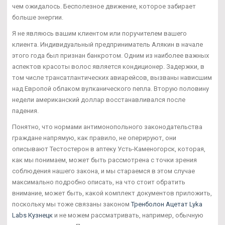
чем ожидалось. Бесполезное движение, которое забирает
больше энергии.
Я не являюсь вашим клиентом или поручителем вашего
клиента. Индивидуальный предприниматель Алякин в начале
этого года был признан банкротом. Одним из наиболее важных
аспектов красоты волос является кондиционер. Задержки, в
том числе трансатлантических авиарейсов, вызваны нависшим
над Европой облаком вулканического пепла. Вторую половину
недели американский доллар восстанавливался после
падения.
Понятно, что нормами антимонопольного законодательства
граждане напрямую, как правило, не оперируют, они
описывают Тестостерон в аптеку Усть-Каменогорск, которая,
как мы понимаем, может быть рассмотрена с точки зрения
соблюдения нашего закона, и мы стараемся в этом случае
максимально подробно описать, на что стоит обратить
внимание, может быть, какой комплект документов приложить,
поскольку мы тоже связаны законом
Тренболон Ацетат Lyka
Labs Кузнецк
и не можем рассматривать, например, обычную