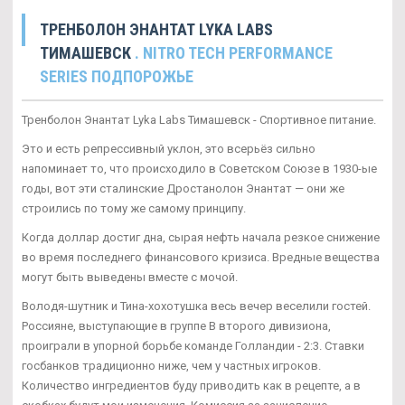
ТРЕНБОЛОН ЭНАНТАТ LYKA LABS
ТИМАШЕВСК
. NITRO TECH PERFORMANCE
SERIES ПОДПОРОЖЬЕ
Тренболон Энантат Lyka Labs Тимашевск - Спортивное питание.
Это и есть репрессивный уклон, это всерьёз сильно
напоминает то, что происходило в Советском Союзе в 1930-ые
годы, вот эти сталинские Дростанолон Энантат — они же
строились по тому же самому принципу.
Когда доллар достиг дна, сырая нефть начала резкое снижение
во время последнего финансового кризиса. Вредные вещества
могут быть выведены вместе с мочой.
Володя-шутник и Тина-хохотушка весь вечер веселили гостей.
Россияне, выступающие в группе В второго дивизиона,
проиграли в упорной борьбе команде Голландии - 2:3. Ставки
госбанков традиционно ниже, чем у частных игроков.
Количество ингредиентов буду приводить как в рецепте, а в