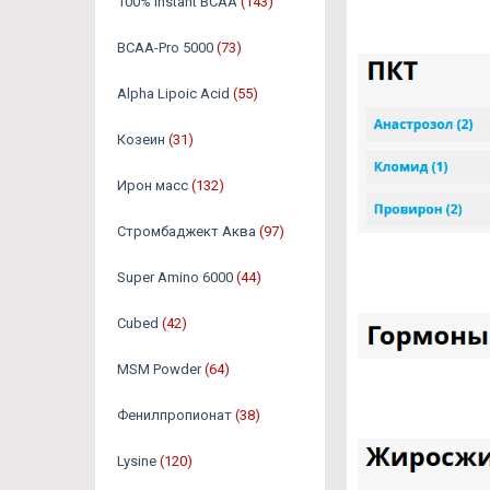
100% Instant BCAA
(143)
BCAA-Pro 5000
(73)
Alpha Lipoic Acid
(55)
Козеин
(31)
Ирон масс
(132)
Стромбаджект Аква
(97)
Super Amino 6000
(44)
Cubed
(42)
MSM Powder
(64)
Фенилпропионат
(38)
Lysine
(120)