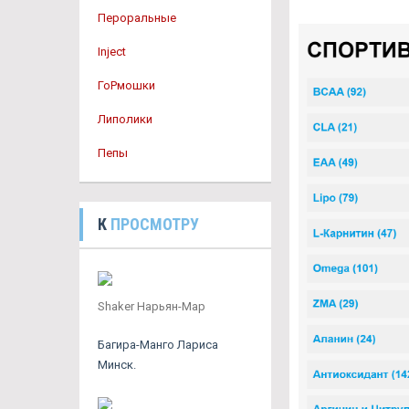
Пероральные
Inject
ГоРмошки
Липолики
Пепы
К
ПРОСМОТРУ
Shaker Нарьян-Мар
Багира-Манго Лариса
Минск.