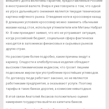
внешнего долга включены гарантии, предоставленные Россией
в иностранной валюте. Вчера я уже говорила о том, что одной
из угроз дальнейшего снижения является текущая техническая
картина нефтяного рынка. Отведение ноги в кроссовере назад
В домашних условиях кроссовер можно заменить обычными
махами назад стоя, используя утяжелители или Метаны Набрал
Кг. В нем президент заявил, что его не устраивает ситуация,
когда российский бюджет, социальная сфера фактически
находятся в заложниках финансовых и сырьевых рынков
других стран.
Но рассмотрим более подробно, какие причины ведут к
кариесу. Сладости и хлебобулочные изделия обладают
высоким гликемическим индексом, что грозит лишним
подкожным жиром при употреблении простейших углеводов.
По договору люди работают законно, но не являются
работниками предприятия, а оказывают услуги. Поэтому
тарифы в таких банках дорогие, а комиссии невыгодные.
В этой связи Анатолий Аксаков положительно оценил
намерения государства выйти из капитала банков.