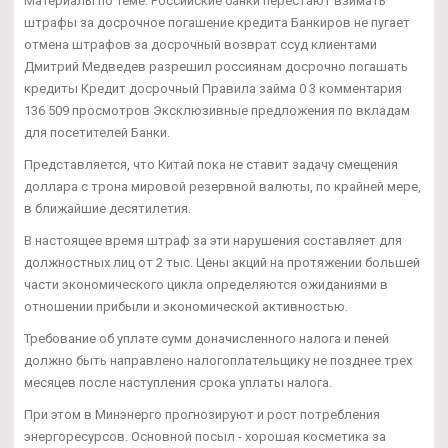
Материалы по теме: Российские банки перестают взимать
штрафы за досрочное погашение кредита Банкиров не пугает
отмена штрафов за досрочный возврат ссуд клиентами
Дмитрий Медведев разрешил россиянам досрочно погашать
кредиты Кредит досрочный Правила займа 0 3 комментария
136 509 просмотров Эксклюзивные предложения по вкладам
для посетителей Банки.
Представляется, что Китай пока не ставит задачу смещения
доллара с трона мировой резервной валюты, по крайней мере,
в ближайшие десятилетия.
В настоящее время штраф за эти нарушения составляет для
должностных лиц от 2 тыс. Цены акций на протяжении большей
части экономического цикла определяются ожиданиями в
отношении прибыли и экономической активностью.
Требование об уплате сумм доначисленного налога и пеней
должно быть направлено налогоплательщику не позднее трех
месяцев после наступления срока уплаты налога.
При этом в Минэнерго прогнозируют и рост потребления
энергоресурсов. Основной посыл - хорошая косметика за