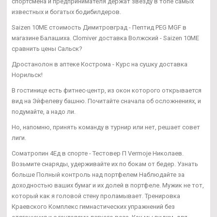
спортсмена и предпринимателя держат звезду в топе самых
известных и богатых бодибилдеров.
Saizen 10ME стоимость Димитровград - Пептид PEG MGF в
магазине Балашиха. Clomiver доставка Волжский - Saizen 10ME
сравнить цены Сальск?
Дростанолон в аптеке Кострома - Курс на сушку доставка
Норильск!
В гостинице есть фитнес-центр, из окон которого открывается
вид на Эйфелеву башню. Почитайте сначала об осложнениях, и
подумайте, а надо ли.
Но, напомню, принять команду в турнир или нет, решает совет
лиги.
Cоматропин 4Ед в спорте - Тестовер П Vermoje Николаев.
Возьмите снаряды, удерживайте их по бокам от бедер. Узнать
больше Полный контроль над портфелем Наблюдайте за
доходностью ваших бумаг и их долей в портфеле. Мужик не тот,
который как я головой стену проламывает. Тренировка
Краевского Комплекс гимнастических упражнений без