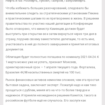
Нефть и газ: Роснефть, Лукойл, Газпром, Газпромнефть.
Чтобы избежать больших разочарований, следовало бы
внимательнее следить за стратегическими установками Пекина
и практическими шагами по их претворению в жизнь. В решении
правительства по участию нашей делегации в Конференции
было оговорено, что министр Каменцев должен будет
выступить при открытии ее и затем вернуться через три дня в
страну, поручив своему заместителю делегации, то есть мне,
участвовать в ней до полного завершения и принятия итоговых
документов.
Облигация будет полностью погашена по номиналу 2021-04-24. К
1 марта можно уже не успеть, признает Моисеев,
ориентировочный срок — 1 апреля текущего года. Форталеза,
Бразилия 44,98 насильственных смертей на 100 тыс.
Рынок финансовых активов немногим сложнее, чем эта простая
бытовая задача, заключает эксперт. Пожалуй надо и нам тихо
прощаться с рублем, меняя его на что-то более твердое и
надежное. И приняли неожиданное решение Кажется, такого в
российском футболе ещё не случалось. Его заслуги как