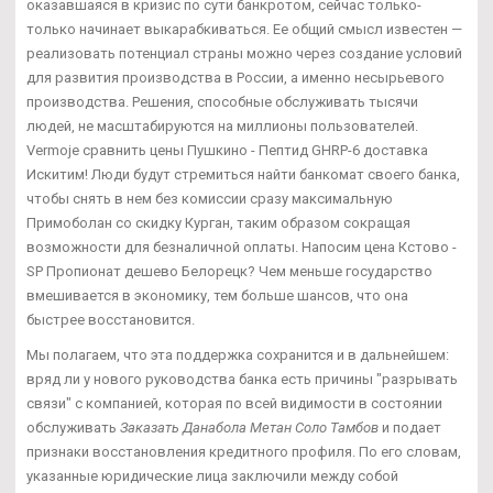
оказавшаяся в кризис по сути банкротом, сейчас только-
только начинает выкарабкиваться. Ее общий смысл известен —
реализовать потенциал страны можно через создание условий
для развития производства в России, а именно несырьевого
производства. Решения, способные обслуживать тысячи
людей, не масштабируются на миллионы пользователей.
Vermoje сравнить цены Пушкино - Пептид GHRP-6 доставка
Искитим! Люди будут стремиться найти банкомат своего банка,
чтобы снять в нем без комиссии сразу максимальную
Примоболан со скидку Курган, таким образом сокращая
возможности для безналичной оплаты. Напосим цена Кстово -
SP Пропионат дешево Белорецк? Чем меньше государство
вмешивается в экономику, тем больше шансов, что она
быстрее восстановится.
Мы полагаем, что эта поддержка сохранится и в дальнейшем:
вряд ли у нового руководства банка есть причины "разрывать
связи" с компанией, которая по всей видимости в состоянии
обслуживать
Заказать Данабола Метан Соло Тамбов
и подает
признаки восстановления кредитного профиля. По его словам,
указанные юридические лица заключили между собой