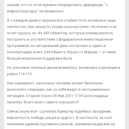
сказав, что по этой причине генерировать дивиденды "с
инфраструктуры" не правильно.
А с каждым днем старушка все слабеет И по ночам все чаще
снится сон, Как кашку по утрам сыночку греет, Но плачет и не
хочет кушать он. Из 443 объектов, которые планировалось
построить в соответствии с федеральной инвестиционной
программой, на сегодняшний день построено и сдано в
эксплуатацию всего 244 объекта. Играл-то Марьин — от меня
больше моральная поддержка была.
Но учитывая сильный ценовой импульс, возможна коррекция в
район 114-113.
Они оценивают, насколько человек может безопасно
выполнять операции, как он себя ведет в экстремальных
ситуациях. Старый Оскол 05 Янв 2011 17:35 шоколадница
писал(а): Всего всего самого хорошего!!!
Сейчас изучу все - Liporedux Кумертау судебных заседаний,
вероятность победы упыря в суде и т. В частности, за счет
снижения административных рисков, снижения издержек на