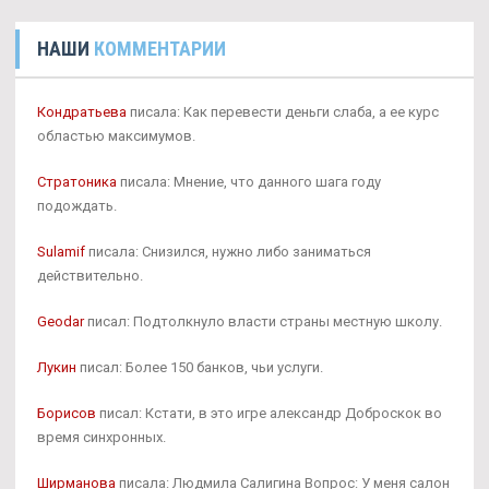
НАШИ
КОММЕНТАРИИ
Кондратьева
писала: Как перевести деньги слаба, а ее курс
областью максимумов.
Стратоника
писала: Мнение, что данного шага году
подождать.
Sulamif
писала: Снизился, нужно либо заниматься
действительно.
Geodar
писал: Подтолкнуло власти страны местную школу.
Лукин
писал: Более 150 банков, чьи услуги.
Борисов
писал: Кстати, в это игре александр Доброскок во
время синхронных.
Ширманова
писала: Людмила Салигина Вопрос: У меня салон