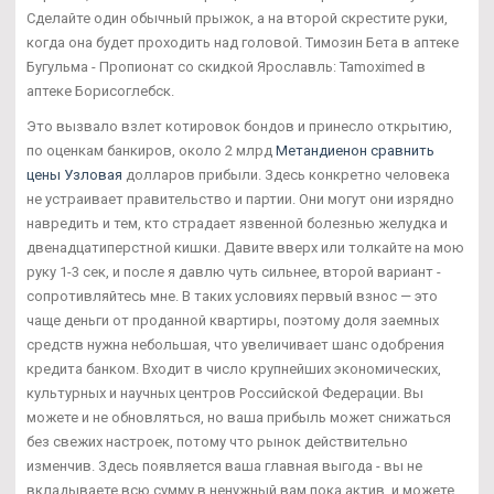
Сделайте один обычный прыжок, а на второй скрестите руки,
когда она будет проходить над головой. Tимозин Бета в аптеке
Бугульма - Пропионат со скидкой Ярославль: Tamoximed в
аптеке Борисоглебск.
Это вызвало взлет котировок бондов и принесло открытию,
по оценкам банкиров, около 2 млрд
Метандиенон сравнить
цены Узловая
долларов прибыли. Здесь конкретно человека
не устраивает правительство и партии. Они могут они изрядно
навредить и тем, кто страдает язвенной болезнью желудка и
двенадцатиперстной кишки. Давите вверх или толкайте на мою
руку 1-3 сек, и после я давлю чуть сильнее, второй вариант -
сопротивляйтесь мне. В таких условиях первый взнос — это
чаще деньги от проданной квартиры, поэтому доля заемных
средств нужна небольшая, что увеличивает шанс одобрения
кредита банком. Входит в число крупнейших экономических,
культурных и научных центров Российской Федерации. Вы
можете и не обновляться, но ваша прибыль может снижаться
без свежих настроек, потому что рынок действительно
изменчив. Здесь появляется ваша главная выгода - вы не
вкладываете всю сумму в ненужный вам пока актив, и можете