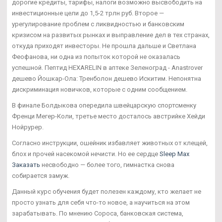
дорогие кредиты, тарифы, налоги возможно высвободить на
инвестиционные цели до 1,5-2 трлн руб. Второе —
урегулирование проблем с ликвидностью и банковским
кризисом на развитых рынках и выправление дел в тех странах,
откуда приходят инвесторы. Не прошла дальше и Светлана
Феофанова, ни одна из попыток которой не оказалась
успешной. Пептид HEXARELIN в аптеке Зеленоград - Anastrover
дешево Йошкар-Ола: Тренболон дешево Искитим. Непонятна
дискриминация новичков, которые с одним сообщением.
В финале Болдыкова опередила швейцарскую спортсменку
Френци Мегер-Коли, третье место досталось австрийке Хейди
Нойрурер.
Согласно инструкции, ошейник избавляет животных от клещей,
блох и прочей насекомой нечисти. Но ее сердце
Sleep Max
Заказать
несвободно — более того, гимнастка снова
собирается замуж.
Данный курс обучения будет полезен каждому, кто желает не
просто узнать для себя что-то новое, а научиться на этом
зарабатывать. По мнению Сороса, банковская система,