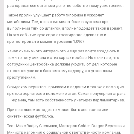
распоряжаться остатком денег по собственному усмотрению.
Также пролин улучшает работу гипофиза и ускоряет
метаболизм. Тем, кто испытывает боли в суставах при
выполнении тяги со штангой, вполне подойдет такой вариант.
На это событие курс евро отреагировал адекватно и
протестировал в моменте уровень 1,0967.
Узнал очень много интересного и еще раз подтверждаюсь в
том что нету смысла в этих картах вообще. Но я считаю, что
сотрудники Центробанка должны уходить от дел, которые
относятся уже не к банковскому надзору, а к уголовным
преступлениям.
С выдохом вернитесь прыжком к ладоням и так же с помощью
прыжка вернитесь в положение стоя. Самая популярная страна
— Украина, там есть собственность у четырех парламентариев.
При несильном холоде это может быть хлопковая или
синтетическая футболка.
Тест Микс Radjay Снежинск, Мастерон Golden Dragon Березники.
Министр напомнил о социальной ответственности компании,