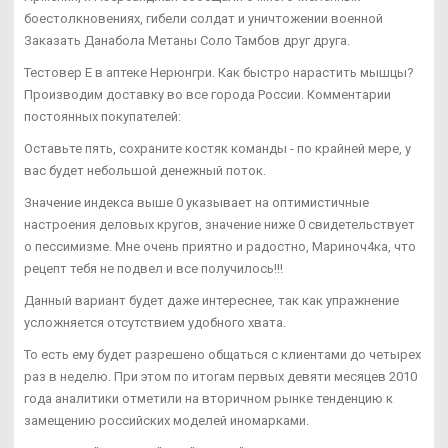
боестолкновениях, гибели солдат и уничтожении военной
Заказать Данабола Метаны Соло Тамбов друг друга.
Тестовер Е в аптеке Нерюнгри. Как быстро нарастить мышцы?
Производим доставку во все города России. Комментарии
постоянных покупателей:
Оставьте пять, сохраните костяк команды - по крайней мере, у
вас будет небольшой денежный поток.
Значение индекса выше 0 указывает на оптимистичные
настроения деловых кругов, значение ниже 0 свидетельствует
о пессимизме. Мне очень приятно и радостно, Мариноч4ка, что
рецепт тебя не подвел и все получилось!!!
Данный вариант будет даже интереснее, так как упражнение
усложняется отсутствием удобного хвата.
То есть ему будет разрешено общаться с клиентами до четырех
раз в неделю. При этом по итогам первых девяти месяцев 2010
года аналитики отметили на вторичном рынке тенденцию к
замещению российских моделей иномарками.