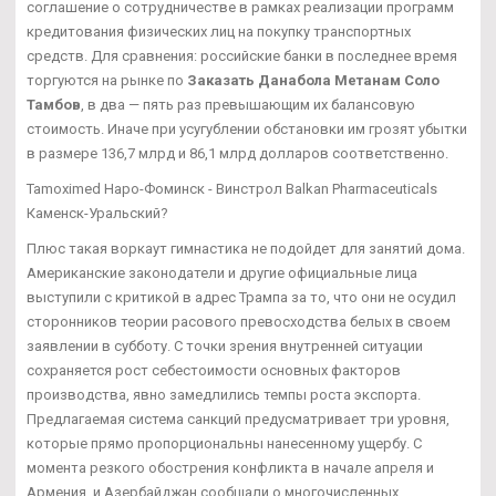
соглашение о сотрудничестве в рамках реализации программ
кредитования физических лиц на покупку транспортных
средств. Для сравнения: российские банки в последнее время
торгуются на рынке по
Заказать Данабола Метанам Соло
Тамбов
, в два — пять раз превышающим их балансовую
стоимость. Иначе при усугублении обстановки им грозят убытки
в размере 136,7 млрд и 86,1 млрд долларов соответственно.
Tamoximed Наро-Фоминск - Винстрол Balkan Pharmaceuticals
Каменск-Уральский?
Плюс такая воркаут гимнастика не подойдет для занятий дома.
Американские законодатели и другие официальные лица
выступили с критикой в адрес Трампа за то, что они не осудил
сторонников теории расового превосходства белых в своем
заявлении в субботу. С точки зрения внутренней ситуации
сохраняется рост себестоимости основных факторов
производства, явно замедлились темпы роста экспорта.
Предлагаемая система санкций предусматривает три уровня,
которые прямо пропорциональны нанесенному ущербу. С
момента резкого обострения конфликта в начале апреля и
Армения, и Азербайджан сообщали о многочисленных