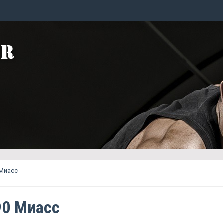
 Миасс
90 Миасс