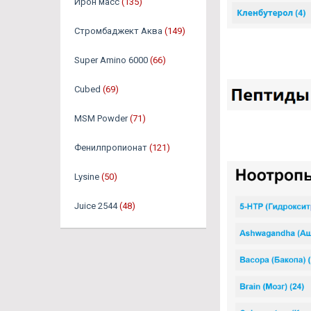
Ирон масс
(135)
Стромбаджект Аква
(149)
Super Amino 6000
(66)
Cubed
(69)
MSM Powder
(71)
Фенилпропионат
(121)
Lysine
(50)
Juice 2544
(48)