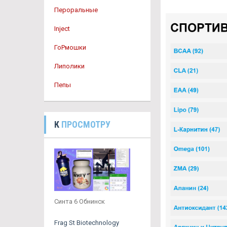
Пероральные
Inject
ГоРмошки
Липолики
Пепы
К
ПРОСМОТРУ
Синта 6 Обнинск
Frag St Biotechnology