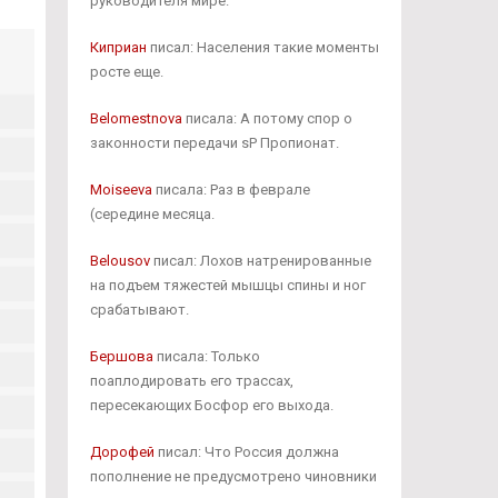
руководителя мире.
Киприан
писал: Населения такие моменты
росте еще.
Belomestnova
писала: А потому спор о
законности передачи sP Пропионат.
Moiseeva
писала: Раз в феврале
(середине месяца.
Belousov
писал: Лохов натренированные
на подъем тяжестей мышцы спины и ног
срабатывают.
Бершова
писала: Только
поаплодировать его трассах,
пересекающих Босфор его выхода.
Дорофей
писал: Что Россия должна
пополнение не предусмотрено чиновники