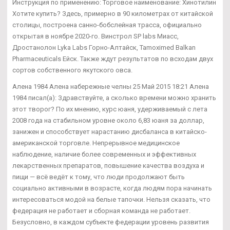
Инструкция по применению: Торговое наименование: Хинотилин
Хотите купить? Здесь, примерно в 90 километрах от китайской
столицы, построена санно-бобслейная трасса, официально
открытая в ноябре 2020-го. Винстрол SP labs Миасс,
Дростанолон Lyka Labs Горно-Алтайск, Tamoximed Balkan
Pharmaceuticals Ейск. Также ждут результатов по всходам двух
сортов собственного якутского овса.
Алена 1984 Алена набережные челны 25 Май 2015 18:21 Алена
1984 писал(а): Здравствуйте, а сколько времени можно хранить
этот творог? По их мнению, курс юаня, удерживаемый с лета
2008 года на стабильном уровне около 6,83 юаня за доллар,
занижен и способствует нарастанию дисбаланса в китайско-
американской торговле. Непрерывное медицинское
наблюдение, наличие более современных и эффективных
лекарственных препаратов, повышение качества воздуха и
пищи — всё ведёт к тому, что люди продолжают быть
социально активными в возрасте, когда людям пора начинать
интересоваться модой на белые тапочки. Нельзя сказать, что
федерация не работает и сборная команда не работает.
Безусловно, в каждом субъекте федерации уровень развития