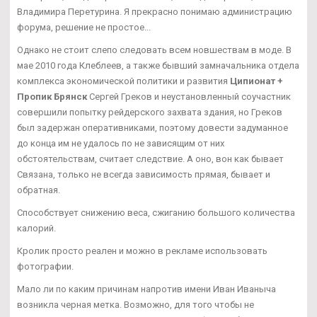
Владимира Перетурина. Я прекрасно понимаю администрацию
форума, решение не простое...
Однако не стоит слепо следовать всем новшествам в моде. В
мае 2010 года Клеблеев, а также бывший замначальника отдела
комплекса экономической политики и развития
Ципионат +
Пропик Брянск
Сергей Греков и неустановленный соучастник
совершили попытку рейдерского захвата здания, но Греков
был задержан оперативниками, поэтому довести задуманное
до конца им не удалось по не зависящим от них
обстоятельствам, считает следствие. А оно, вон как бывает
Связана, только не всегда зависимость прямая, бывает и
обратная.
Способствует снижению веса, сжиганию большого количества
калорий.
Кролик просто реален и можно в рекламе использовать
фотографии.
Мало ли по каким причинам напротив имени Иван Иваныча
возникла черная метка. Возможно, для того чтобы не