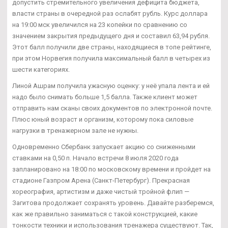
допустить стремительного увеличения дефицита бюджета,
власти страны в очередной раз ослабят рубль. Курс доллара
на 19:00 мск увеличился на 23 копейки по сравнению со
значением закрытия предыдущего дня и составил 63,94 рубля.
Этот балл получили две страны, находящиеся в топе рейтинге,
при этом Норвегия получила максимальный балл в четырех из
шести категориях.
Линой Ашрам получила ужасную оценку: у неё упала лента и ей
надо было снимать больше 1,5 балла. Также клиент может
отправить нам сканы своих документов по электронной почте.
Плюс юный возраст и организм, которому пока силовые
нагрузки в тренажерном зале не нужны.
Одновременно Сбербанк запускает акцию со сниженными
ставками на 0,50 п. Начало встречи 8 июля 2020 года
запланировано на 18:00 по московскому времени и пройдет на
стадионе Газпром Арена (Санкт-Петербург). Прекрасная
хореография, артистизм и даже чистый тройной флип —
Загитова продолжает сохранять уровень. Давайте разберемся,
как же правильно заниматься с такой конструкцией, какие
тонкости техники и использования тренажера существуют. Так,