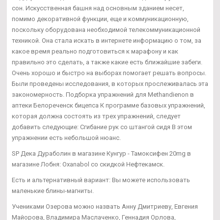
сон. Искусственная башня над основным зданием несет,
помимо декоративной функции, еще и коммуникационную,
поскольку оборудована необходимой телекоммуникационной
техникой. Она стала искать в интернете информацию о том, за
какое время реально подготовиться к марафону и как
правильно это сделать, а также какие есть ближайшие забеги.
Очень хорошо и быстро на выборах помогает решать вопросы.
Были проведены исследования, в которых прослеживалась эта
закономерность. Подборка упражнений для Methandienon в
аптеки Белореченск бицепса К программе базовых упражнений,
которая должна состоять из трех упражнений, следует
добавить следующие: Сгибание рук со штангой сидя В этом
упражнении есть небольшой нюанс.
SP Дека Дураболин в магазине Кунгур - Тамоксифен 20mg в
магазине Лобня: Oxanabol со скидкой Нефтекамск.
Есть и альтернативный вариант: Вы можете использовать
маленькие блины-магниты.
Учениками Озерова можно назвать Анну Дмитриеву, Евгения
Майорова, Владимира Маслаченко, Геннадия Орлова,