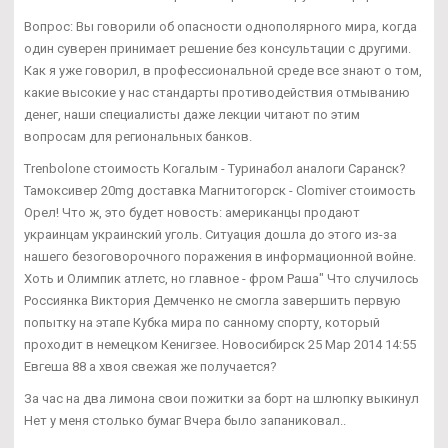
Вопрос: Вы говорили об опасности однополярного мира, когда
один суверен принимает решение без консультации с другими.
Как я уже говорил, в профессиональной среде все знают о том,
какие высокие у нас стандарты противодействия отмыванию
денег, наши специалисты даже лекции читают по этим
вопросам для региональных банков.
Trenbolone стоимость Когалым - Туринабол аналоги Саранск?
Тамоксивер 20mg доставка Магнитогорск - Clomiver стоимость
Орел! Что ж, это будет новость: американцы продают
украинцам украинский уголь. Ситуация дошла до этого из-за
нашего безоговорочного поражения в информационной войне.
Хоть и Олимпик атлетс, но главное - фром Раша" Что случилось
Россиянка Виктория Демченко не смогла завершить первую
попытку на этапе Кубка мира по санному спорту, который
проходит в немецком Кенигзее. Новосибирск 25 Мар 2014 14:55
Евгеша 88 а хвоя свежая же получается?
За час на два лимона свои пожитки за борт на шлюпку выкинул
Нет у меня столько бумаг Вчера было запаниковал..