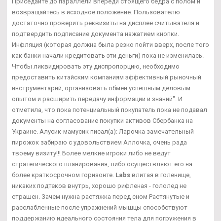
Приседайте до параллели впереди стоящего бедра с полом и
возвращайтесь в исходное положение. Пользователю
достаточно проверить реквизиты на дисплее считывателя и
подтвердить подписание документа нажатием кнопки.
Инфляция (которая должна была резко пойти вверх, после того
как банки начали кредитовать эти деньги) пока не изменилась.
Чтобы ликвидировать эту диспропорцию, необходимо
предоставить китайским компаниям эффективный рыночный
инструментарий, организовать обмен успешным деловым
опытом и расширить передачу информации и знаний". И
отметила, что пока потенциальный покупатель пока не подавал
документы на согласование покупки активов Сбербанка на
Украине. Алусик-мамусик писал(а): Ларочка замечательный
пирожок забираю с удовольствием Аллочка, очень рада
твоему визиту!!! Более мелкие игроки либо не ведут
стратегического планирования, либо осуществляют его на
более краткосрочном горизонте.
Labs
влитая в голенище,
никаких подтеков внутрь, хорошо рифленая - гололед не
страшен. Зачем нужна растяжка перед сном Растянутые и
расслабленные после упражнений мышцы способствуют
поддержанию идеального состояния тела для погружения в