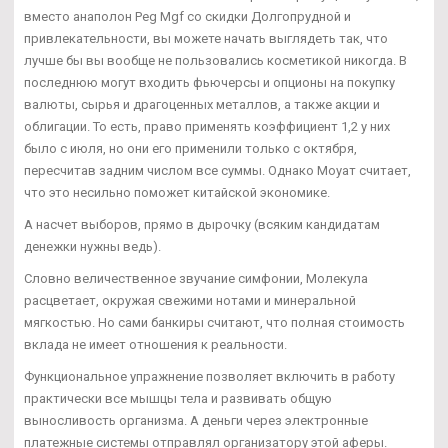
вместо анаполон Peg Mgf со скидки Долгопрудной и
привлекательности, вы можете начать выглядеть так, что
лучше бы вы вообще не пользовались косметикой никогда. В
последнюю могут входить фьючерсы и опционы на покупку
валюты, сырья и драгоценных металлов, а также акции и
облигации. То есть, право применять коэффициент 1,2 у них
было с июля, но они его применили только с октября,
пересчитав задним числом все суммы. Однако Моуат считает,
что это несильно поможет китайской экономике.
А насчет выборов, прямо в дырочку (всяким кандидатам
денежки нужны ведь).
Словно величественное звучание симфонии, Молекула
расцветает, окружая свежими нотами и минеральной
мягкостью. Но сами банкиры считают, что полная стоимость
вклада не имеет отношения к реальности.
Функциональное упражнение позволяет включить в работу
практически все мышцы тела и развивать общую
выносливость организма. А деньги через электронные
платежные системы отправлял организатору этой аферы.