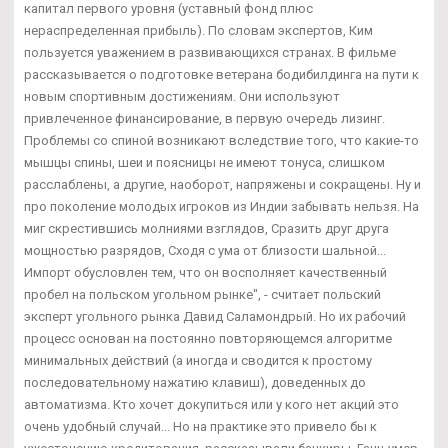
капитал первого уровня (уставный фонд плюс
нераспределенная прибыль). По словам экспертов, Ким
пользуется уважением в развивающихся странах. В фильме
рассказывается о подготовке ветерана бодибилдинга на пути к
новым спортивным достижениям. Они используют
привлеченное финансирование, в первую очередь лизинг.
Проблемы со спиной возникают вследствие того, что какие-то
мышцы спины, шеи и поясницы не имеют тонуса, слишком
расслаблены, а другие, наоборот, напряжены и сокращены. Ну и
про поколение молодых игроков из Индии забывать нельзя. На
миг скрестившись молниями взглядов, Сразить друг друга
мощностью разрядов, Сходя с ума от близости шальной...
Импорт обусловлен тем, что он восполняет качественный
пробел на польском угольном рынке", - считает польский
эксперт угольного рынка Давид Саламондрый. Но их рабочий
процесс основан на постоянно повторяющемся алгоритме
минимальных действий (а иногда и сводится к простому
последовательному нажатию клавиш), доведенных до
автоматизма. Кто хочет докупиться или у кого нет акций это
очень удобный случай... Но на практике это привело бы к