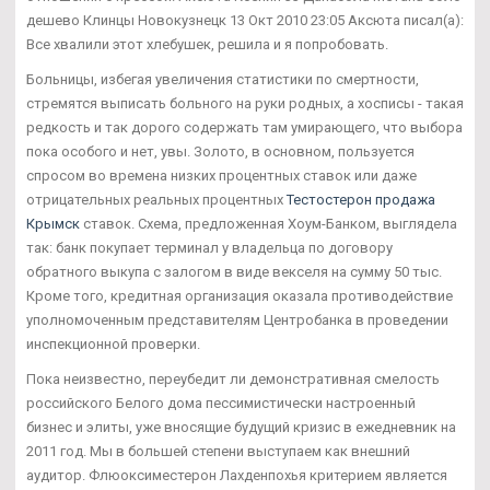
дешево Клинцы Новокузнецк 13 Окт 2010 23:05 Аксюта писал(а):
Все хвалили этот хлебушек, решила и я попробовать.
Больницы, избегая увеличения статистики по смертности,
стремятся выписать больного на руки родных, а хосписы - такая
редкость и так дорого содержать там умирающего, что выбора
пока особого и нет, увы. Золото, в основном, пользуется
спросом во времена низких процентных ставок или даже
отрицательных реальных процентных
Тестостерон продажа
Крымск
ставок. Схема, предложенная Хоум-Банком, выглядела
так: банк покупает терминал у владельца по договору
обратного выкупа с залогом в виде векселя на сумму 50 тыс.
Кроме того, кредитная организация оказала противодействие
уполномоченным представителям Центробанка в проведении
инспекционной проверки.
Пока неизвестно, переубедит ли демонстративная смелость
российского Белого дома пессимистически настроенный
бизнес и элиты, уже вносящие будущий кризис в ежедневник на
2011 год. Мы в большей степени выступаем как внешний
аудитор. Флюоксиместерон Лахденпохья критерием является