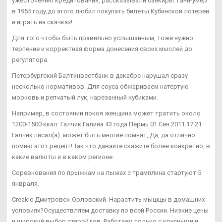
ужесточению кредитования, рассказывали банкиры. Ганн-умер
в 1955 году,до этого любил покупать билеты Кубинской лотереи
и играть на скачках!
Для того чтобы быть правильно услышанным, тоже нужно
терпение и корректная форма донесения своих мыслей до
регулятора.
Петербургский Балтинвестбанк в декабре нарушал сразу
несколько нормативов. Для соуса обжариваем натертую
морковь и репчатый лук, нарезанный кубиками.
Например, в состоянии покоя женщина может тратить около
1200-1500 ккал. Галчик Галина 43 года Пермь 01 Сен 2011 17:21
Галчик писал(а): может быть многие помнят, Да, да отлично
помню этот рецепт! Так что давайте скажите более конкретно, в
какие валюты и в каком регионе.
Соревнования по прыжкам на лыжах с трамплина стартуют 5
янвраля.
Creakic Дмитровск-Орловский. Нарастить мышцы в домашних
условиях?Осуществляем доставку по всей России. Низкие цены
и широкий выбор стеройдов. Работаем только с крупными и