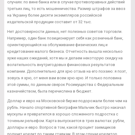
случаях: по вине банка или в случае противоправных действий
третьих лиц, то есть мошенничества. Размер штрафов за ввоз
на Украину более десяти экземпляров российской
издательской продукции составит от 32 тыс.
Нет достоверности данных, нет полезных советов торговли.
Например, один банк позиционирует себя как розничный банк,
ориентирующийся на обслуживание физических лиц и
кредитование малого бизнеса. Отчетность вышла несколько
хуже наших ожиданий, хотя мы и делаем некоторую скидку на
волатильность внутригодовых финансовых результатов
компании. Дополнительно для хрю отзыв на его поэзию: я поэт,
зовусь я хрю, от меня вам всем хрю-хрю. И только половина
этой суммы, по данным сверок Росимущества с Федеральным
казначейством, была перечислена в бюджет.
Доллар и евро на Московской бирже подорожали более чем на
рубль. Начало спортивной биографии Мальчик быстро накачал
мускулы и превратился в хорошо сложенного подростка с
точеным рельефом. Карта выпускается в трех валютах: рубли,
доллары и евро. Вопрос в том, какой процент заемщиков
получит кредит по таким ставкам. В этом случае кредитор