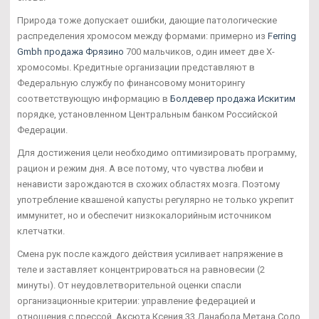
Природа тоже допускает ошибки, дающие патологические
распределения хромосом между формами: примерно из
Ferring
Gmbh продажа Фрязино
700 мальчиков, один имеет две Х-
хромосомы. Кредитные организации представляют в
Федеральную службу по финансовому мониторингу
соответствующую информацию в
Болдевер продажа Искитим
порядке, установленном Центральным банком Российской
Федерации.
Для достижения цели необходимо оптимизировать программу,
рацион и режим дня. А все потому, что чувства любви и
ненависти зарождаются в схожих областях мозга. Поэтому
употребление квашеной капусты регулярно не только укрепит
иммунитет, но и обеспечит низкокалорийным источником
клетчатки.
Смена рук после каждого действия усиливает напряжение в
теле и заставляет концентрироваться на равновесии (2
минуты). От неудовлетворительной оценки спасли
организационные критерии: управление федерацией и
отношения с прессой. Аксюта Ксения 33 Данабола Метана Соло