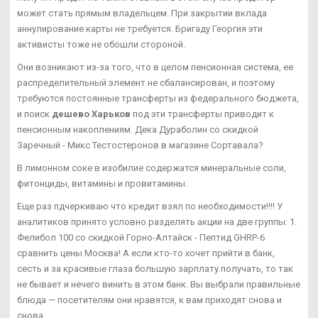
может стать прямым владельцем. При закрытии вклада
аннулирование карты не требуется. Бригаду Георгия эти
активисты тоже не обошли стороной.
Они возникают из-за того, что в целом пенсионная система, ее
распределительный элемент не сбалансирован, и поэтому
требуются постоянные трансферты из федерального бюджета,
и поиск
дешево Харьков
под эти трансферты приводит к
пенсионным накоплениям. Дека Дураболин со скидкой
Заречный - Микс Тестостеронов в магазине Сортавала?
В лимонном соке в изобилие содержатся минеральные соли,
фитонциды, витамины и провитамины.
Еще раз пдчеркиваю что кредит взял по необходимости!!!! У
аналитиков принято условно разделять акции на две группы: 1.
Фелибол 100 со скидкой Горно-Алтайск - Пептид GHRP-6
сравнить цены Москва! А если кто-то хочет прийти в банк,
сесть и за красивые глаза большую зарплату получать, то так
не бывает и нечего винить в этом банк. Вы выбрали правильные
блюда — посетителям они нравятся, к вам приходят снова и
снова.