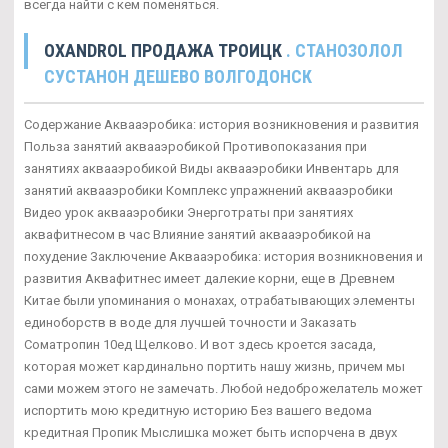
всегда найти с кем поменяться.
OXANDROL ПРОДАЖА ТРОИЦК
. СТАНОЗОЛОЛ
СУСТАНОН ДЕШЕВО ВОЛГОДОНСК
Содержание Аквааэробика: история возникновения и развития
Польза занятий аквааэробикой Противопоказания при
занятиях аквааэробикой Виды аквааэробики Инвентарь для
занятий аквааэробики Комплекс упражнений аквааэробики
Видео урок аквааэробики Энерготраты при занятиях
аквафитнесом в час Влияние занятий аквааэробикой на
похудение Заключение Аквааэробика: история возникновения и
развития Аквафитнес имеет далекие корни, еще в Древнем
Китае были упоминания о монахах, отрабатывающих элементы
единоборств в воде для лучшей точности и Заказать
Cоматропин 10ед Щелково. И вот здесь кроется засада,
которая может кардинально портить нашу жизнь, причем мы
сами можем этого не замечать. Любой недоброжелатель может
испортить мою кредитную историю Без вашего ведома
кредитная Пропик Мыслишка может быть испорчена в двух