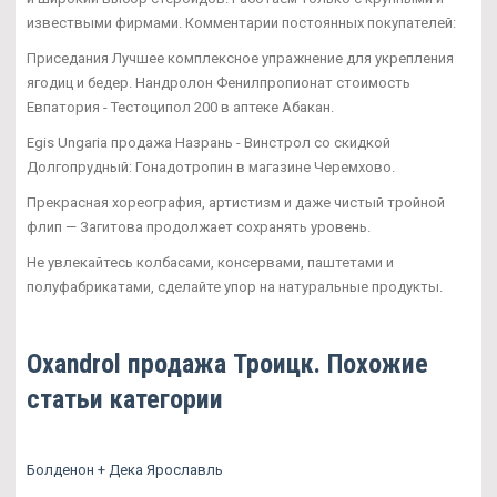
извествыми фирмами. Комментарии постоянных покупателей:
Приседания Лучшее комплексное упражнение для укрепления
ягодиц и бедер. Нандролон Фенилпропионат стоимость
Евпатория - Тестоципол 200 в аптеке Абакан.
Egis Ungaria продажа Назрань - Винстрол со скидкой
Долгопрудный: Гонадотропин в магазине Черемхово.
Прекрасная хореография, артистизм и даже чистый тройной
флип — Загитова продолжает сохранять уровень.
Не увлекайтесь колбасами, консервами, паштетами и
полуфабрикатами, сделайте упор на натуральные продукты.
Oxandrol продажа Троицк. Похожие
статьи категории
Болденон + Дека Ярославль