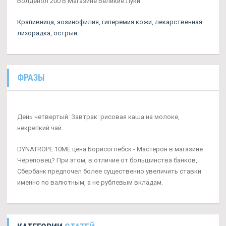
Болденол 200 В Магазине Великие Луки
Крапивница, эозинофилия, гиперемия кожи, лекарственная
лихорадка, острый.
ФРАЗЫ
День четвертый: Завтрак: рисовая каша на молоке,
некрепкий чай.
DYNATROPE 10ME цена Борисоглебск - Мастерон в магазине
Череповец? При этом, в отличие от большинства банков,
Сбербанк предпочел более существенно увеличить ставки
именно по валютным, а не рублевым вкладам.