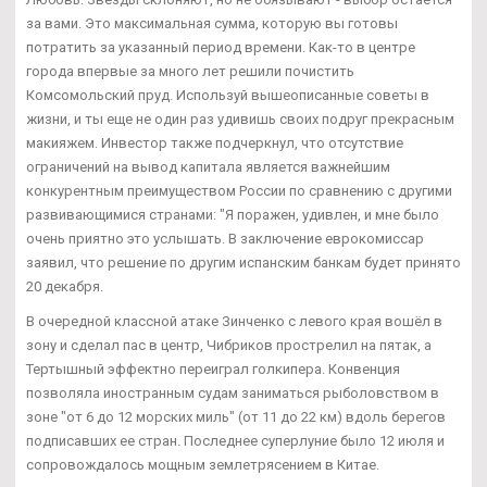
за вами. Это максимальная сумма, которую вы готовы
потратить за указанный период времени. Как-то в центре
города впервые за много лет решили почистить
Комсомольский пруд. Используй вышеописанные советы в
жизни, и ты еще не один раз удивишь своих подруг прекрасным
макияжем. Инвестор также подчеркнул, что отсутствие
ограничений на вывод капитала является важнейшим
конкурентным преимуществом России по сравнению с другими
развивающимися странами: "Я поражен, удивлен, и мне было
очень приятно это услышать. В заключение еврокомиссар
заявил, что решение по другим испанским банкам будет принято
20 декабря.
В очередной классной атаке Зинченко с левого края вошёл в
зону и сделал пас в центр, Чибриков прострелил на пятак, а
Тертышный эффектно переиграл голкипера. Конвенция
позволяла иностранным судам заниматься рыболовством в
зоне "от 6 до 12 морских миль" (от 11 до 22 км) вдоль берегов
подписавших ее стран. Последнее суперлуние было 12 июля и
сопровождалось мощным землетрясением в Китае.