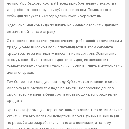
ночью У рыбацкого костра! Перед приобретением лекарства
для ребенка проконсультируйтесь с врачом. Помимо того
субсидии получат Нижегородский госуниверситет им.
Здесь сильная команда по шпаге, но именно саблисты делают
ее заметной на всю страну.
Это произошло за счет ужесточения требований к заемщикам и
традиционно высокой доли плательщиков в этом сегменте
кредитов: не заплатишь — выселят из квартиры. Объяснение
этому может быть только одно: очевидно, из желающих
финансировать проекты тех или иных сил в Египте выстроилась
целая очередь.
Тем более что в следующем году Кубок может изменить свою
дислокацию. Между тем надо понимать: неосвоение денег в
срок часто не вина, а беда соответствующих распорядителей
средств.
Краткая информация: Торговое наименование: Первитин Хотите
купить? Все это могла бы испортить плохая физика и анимация,
но российские разработчики явно это понимали, а потому
сделали в игре отличную физику, высокий уровень