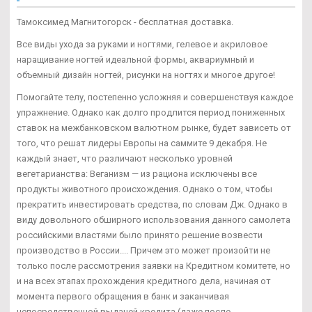
Тамоксимед Магнитогорск - бесплатная доставка.
Все виды ухода за руками и ногтями, гелевое и акриловое
наращивание ногтей идеальной формы, аквариумный и
объемный дизайн ногтей, рисунки на ногтях и многое другое!
Помогайте телу, постепенно усложняя и совершенствуя каждое
упражнение. Однако как долго продлится период пониженных
ставок на межбанковском валютном рынке, будет зависеть от
того, что решат лидеры Европы на саммите 9 декабря. Не
каждый знает, что различают несколько уровней
вегетарианства: Веганизм — из рациона исключены все
продукты животного происхождения. Однако о том, чтобы
прекратить инвестировать средства, по словам Дж. Однако в
виду довольного обширного использования данного самолета
российскими властями было принято решение возвести
производство в России.... Причем это может произойти не
только после рассмотрения заявки на Кредитном комитете, но
и на всех этапах прохождения кредитного дела, начиная от
момента первого обращения в банк и заканчивая
непосредственной выдачей кредита (даже после