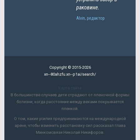
раковине.
Alvin, редактор
Copyright © 2015-2026
xn--80ahzfu.xn--p1ai/search/
Карта сайта
В большинстве случаев дети страдают от пленочной формы
болезни, когда расстояние между веками покрывается
пленкой.
О том, какие усилия предпринимаются на международной
арене, чтобы изменить расстановку сил рассказал глава
Минкомсвязи Николай Никифоров.