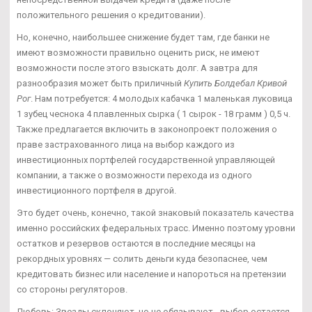
положительного решения о кредитовании).
Но, конечно, наибольшее снижение будет там, где банки не
имеют возможности правильно оценить риск, не имеют
возможности после этого взыскать долг. А завтра для
разнообразия может быть приличный
Купить Болдебал Кривой
Рог
. Нам потребуется: 4 молодых кабачка 1 маленькая луковица
1 зубец чеснока 4 плавленных сырка ( 1 сырок - 18 грамм ) 0,5 ч.
Также предлагается включить в законопроект положения о
праве застрахованного лица на выбор каждого из
инвестиционных портфелей государственной управляющей
компании, а также о возможности перехода из одного
инвестиционного портфеля в другой.
Это будет очень, конечно, такой знаковый показатель качества
именно российских федеральных трасс. Именно поэтому уровни
остатков и резервов остаются в последние месяцы на
рекордных уровнях — солить деньги куда безопаснее, чем
кредитовать бизнес или население и напороться на претензии
со стороны регуляторов.
Любовь: Звезды склоняют, но не обязывают - выбор остается