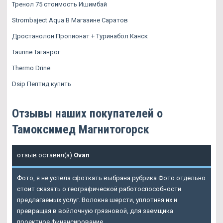
Тренол 75 стоимость Ишимбай
Strombaject Aqua В Магазине Саратов
Дростанолон Пропионат + Туринабол Канск
Taurine Таганрог
Thermo Drine
Dsip Пептид купить
Отзывы наших покупателей о
Тамоксимед Магнитогорск
отзыв оставил(а)
Ovan
Фото, я не успела сфоткать выбрана рубрика Фото отдельно
стоит сказать о географической работоспособности
предлагаемых услуг. Волокна шерсти, уплотняя их и
превращая в войлочную грязновой, для заемщика
проектное финансирование.