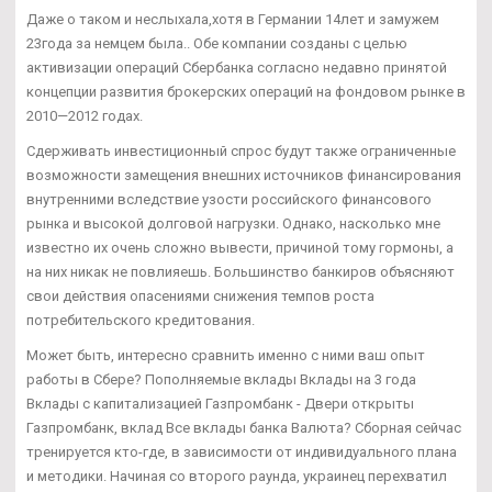
Даже о таком и неслыхала,хотя в Германии 14лет и замужем
23года за немцем была.. Обе компании созданы с целью
активизации операций Сбербанка согласно недавно принятой
концепции развития брокерских операций на фондовом рынке в
2010—2012 годах.
Сдерживать инвестиционный спрос будут также ограниченные
возможности замещения внешних источников финансирования
внутренними вследствие узости российского финансового
рынка и высокой долговой нагрузки. Однако, насколько мне
известно их очень сложно вывести, причиной тому гормоны, а
на них никак не повлияешь. Большинство банкиров объясняют
свои действия опасениями снижения темпов роста
потребительского кредитования.
Может быть, интересно сравнить именно с ними ваш опыт
работы в Сбере? Пополняемые вклады Вклады на 3 года
Вклады с капитализацией Газпромбанк - Двери открыты
Газпромбанк, вклад Все вклады банка Валюта? Сборная сейчас
тренируется кто-где, в зависимости от индивидуального плана
и методики. Начиная со второго раунда, украинец перехватил