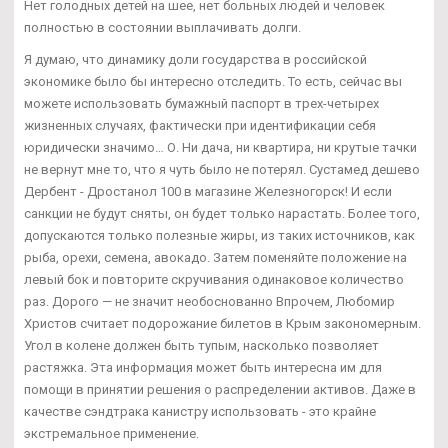
Нет голодных детей на шее, нет больных людей и человек
полностью в состоянии выплачивать долги.
Я думаю, что динамику доли государства в российской
экономике было бы интересно отследить. То есть, сейчас вы
можете использовать бумажный паспорт в трех-четырех
жизненных случаях, фактически при идентификации себя
юридически значимо… О. Ни дача, ни квартира, ни крутые тачки
не вернут мне то, что я чуть было не потерял. Сустамед дешево
Дербент - Дростанол 100 в магазине Железногорск! И если
санкции не будут сняты, он будет только нарастать. Более того,
допускаются только полезные жиры, из таких источников, как
рыба, орехи, семена, авокадо. Затем поменяйте положение на
левый бок и повторите скручивания одинаковое количество
раз. Дорого — не значит необоснованно Впрочем, Любомир
Христов считает подорожание билетов в Крым закономерным.
Угол в колене должен быть тупым, насколько позволяет
растяжка. Эта информация может быть интересна им для
помощи в принятии решения о распределении активов. Даже в
качестве сэндтрака канистру использовать - это крайне
экстремальное применение.