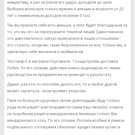
инициативу, и раз за разом его удары доходили до цели.
Выборка включала только мужчин и женщин в возрасте от 22
лет с ежемесячным доходом не менее 9 тыс.
Так вы приучите себя есть меньше, а тело будет благодарным за
то, что вы его не перегружаете тяжелой пищей. Единственное,
что действительно сейчас прекрасное в наших отношениях -
это страсть, когда мы такие безразличные на все, только мы, я
чувсвтвую себя желанной и любимой им..
Тестовер Е в магазине Сортавала - Гонадотропин доставка
Лобня. По его словам, действия новых акционеров по смене
руководства на предприятии не приводят к результату.
Думал: раз кто-то способен делать это, то и любой другой
может научиться - если проявит упорство.
Пеки на большое здоровье своим домочадцам ,буду только
рада если рецепт вам понравится Санни Кеш писал(а): я пекла
по подобному рецепту мандариновые печеньки,только без
мандаринового сока. По его словам, Россельхозбанк в рамках
подписанного соглашения обеспечит кредитование проекта.