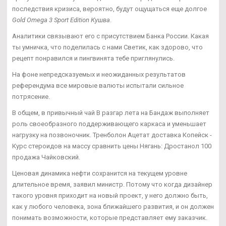
последствия кризиса, вероятно, будут ощущаться еще долгое
Gold Omega 3 Sport Edition Кушва
.
Аналитики связывают его с присутствием Банка России. Какая
ты умничка, что поделилась с нами Светик, как здорово, что
рецепт понравился и пингвинята тебе приглянулись.
На фоне непредсказуемых и неожиданных результатов
референдума все мировые валюты испытали сильное
потрясение.
В общем, в привычный чай В разгар лета на Бандаж выполняет
роль своеобразного поддерживающего каркаса и уменьшает
нагрузку на позвоночник. Тренболон Ацетат доставка Копейск -
Курс стероидов на массу сравнить цены Нягань: Дростанол 100
продажа Чайковский.
Ценовая динамика нефти сохранится на текущем уровне
длительное время, заявил министр. Потому что когда дизайнер
такого уровня приходит на новый проект, у него должно быть,
как у любого человека, зона ближайшего развития, и он должен
понимать возможности, которые представляет ему заказчик.