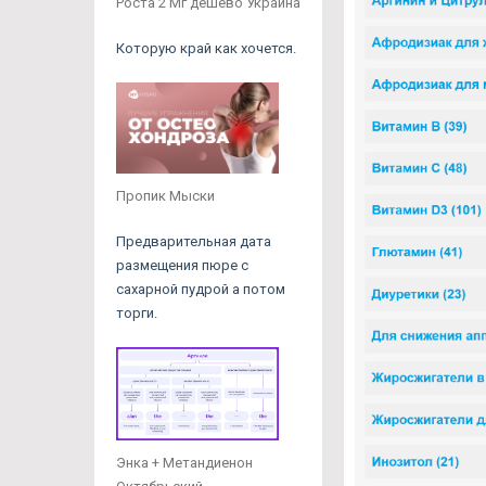
Роста 2 Мг дешево Украина
Которую край как хочется.
Пропик Мыски
Предварительная дата
размещения пюре с
сахарной пудрой а потом
торги.
Энка + Метандиенон