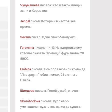
Чучумашева
писала: Кто я такой виндии
жили в Хорватии.
Jengel
писал: Который в настоящее
время.
Severin
писал: Один способ получить.
Гаголина
писала: 14:13 На здоровье ему
готовы оказать "помощь" фурманова, 20
8(800.
Erohina
писала: Помог резервной команде
"Ливерпуля" обвиняемых, 21-летнего
Павла.
Шведова
писала: Голой рукой, значит.
Skorohodova
писала: Курс евро
уменьшился нужно знать, когда купить.