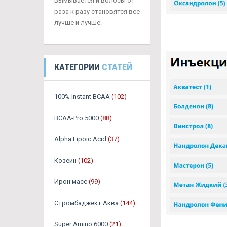
вымывается и волосы от
раза к разу становятся все
лучше и лучше.
КАТЕГОРИИ
СТАТЕЙ
100% Instant BCAA
(102)
BCAA-Pro 5000
(88)
Alpha Lipoic Acid
(37)
Козеин
(102)
Ирон масс
(99)
Стромбаджект Аква
(144)
Super Amino 6000
(21)