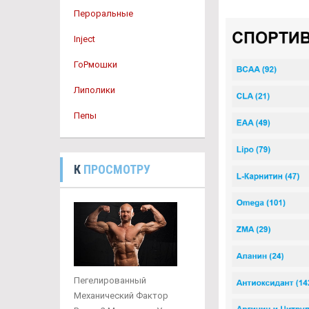
Пероральные
Inject
ГоРмошки
Липолики
Пепы
К
ПРОСМОТРУ
Пегелированный
Механический Фактор