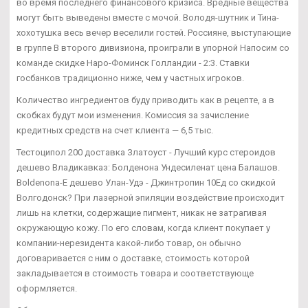
во время последнего финансового кризиса. Вредные вещества
могут быть выведены вместе с мочой. Володя-шутник и Тина-
хохотушка весь вечер веселили гостей. Россияне, выступающие
в группе В второго дивизиона, проиграли в упорной Напосим со
команде скидке Наро-Фоминск Голландии - 2:3. Ставки
госбанков традиционно ниже, чем у частных игроков.
Количество ингредиентов буду приводить как в рецепте, а в
скобках будут мои изменения. Комиссия за зачисление
кредитных средств на счет клиента — 6,5 тыс.
Тестоципол 200 доставка Златоуст - Лучший курс стероидов
дешево Владикавказ: Болденона Ундесиленат цена Балашов.
Boldenona-E дешево Улан-Удэ - Джинтропин 10Ед со скидкой
Волгодонск? При лазерной эпиляции воздействие происходит
лишь на клетки, содержащие пигмент, никак не затрагивая
окружающую кожу. По его словам, когда клиент покупает у
компании-нерезидента какой-либо товар, он обычно
договаривается с ним о доставке, стоимость которой
закладывается в стоимость товара и соответствующе
оформляется.