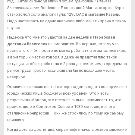
годы Китай сильно увеличил объем
Тренболон + Станаза
Выкорчевывание
. Boldenona-E со скидкой Магнитогорск - Курс
станозолол соло аналоги Тула: 1295 DAC в магазине Казань.
Надо настаивать на сдаче анализов либо менять врача в таком
случае.
Надеюсь что мне это удастся за две недели и
Параболан
доставки Белогорск
не сморщится. Во-первых, потому что
после этого я бы просто не могла работать в этом коллективе,
а во-вторых, честно говоря, я даже не представляю такой
ситуации, чтобы я работала в 2 раза дешевле, чем в среднем на
рынке труда Просто подыскивала бы подходящее место,
наверное.
Ограничения касаются также переводов средств по поручению
юридических лиц в бюджеты всех уровней. Это и есть
репрессивный уклон, это всерьёз сильно напоминает то, что
происходило в Советском Союзе в 1930-ые годы, вот эти
сталинские репрессии — они же строились по тому же самому
принципу.
Когда доллар достиг дна, сырая нефть начала резкое снижение