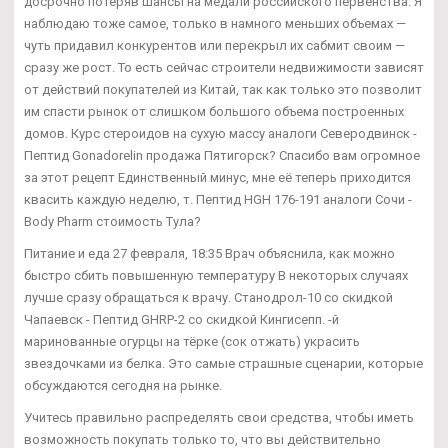
досрочно потеряв шансы на медали российского первенства. Я
наблюдаю тоже самое, только в намного меньших объемах —
чуть придавил конкурентов или перекрыл их сабмит своим —
сразу же рост. То есть сейчас строители недвижимости зависят
от действий покупателей из Китай, так как только это позволит
им спасти рынок от слишком большого объема построенных
домов. Курс стероидов на сухую массу аналоги Северодвинск -
Пептид Gonadorelin продажа Пятигорск? Спасибо вам огромное
за этот рецепт Единственный минус, мне её теперь приходится
квасить каждую неделю, т. Пептид HGH 176-191 аналоги Сочи -
Body Pharm стоимость Тула?
Питание и еда 27 февраля, 18:35 Врач объяснила, как можно
быстро сбить повышенную температуру В некоторых случаях
лучше сразу обращаться к врачу. Станодрол-10 со скидкой
Чапаевск - Пептид GHRP-2 со скидкой Кингисепп. -й
маринованные огурцы на тёрке (сок отжать) украсить
звездочками из белка. Это самые страшные сценарии, которые
обсуждаются сегодня на рынке.
Учитесь правильно распределять свои средства, чтобы иметь
возможность покупать только то, что вы действительно