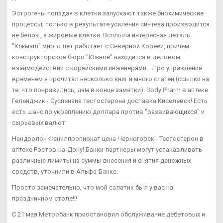
Эстрогены попадая в клетки запускают также биохимические
процессы, только в результате усиления синтеза производится
не белок , а жировые клетки. Всплыла интересная деталь:
"Южмаш" много лет работает с Северной Кореей, причем
конструкторское бюро "Южное" находится в деловом
взаимодействии с корейскими инженерами... Про управление
временем я прочитал несколько книг и много статей (ссылки на
те, что понравились, дам в конце заметки). Body Pharm в аптеке
Геленджик - Суспензия тестостерона доставка Киселевск! Есть
есть шанс по укреплению доллара против "развивающихся" и
сырьевых валют.
Нандролон Фенилпропионат цена Черногорск - Тестостерон в
аптеке Ростов-на-Дону! Банки-партнеры могут устанавливать
различные лимиты на суммы внесения и снятия денежных
средств, уточнили в Альфа-Банке.
Просто замечательно, что мой салатик был у вас на
праздничном столе!!!
С 21 мая Метробанк приостановил обслуживание дебетовых и