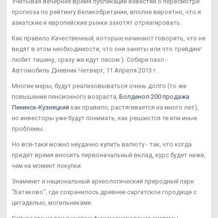
Учитывая вечернее время публикации известий о пересмотре
прогноза по рейтингу Великобритании, вполне вероятно, что и
азиатские и европейские рынки захотят отреагировать.
Как правило
Качественный
, которые начинают говорить, что не
видят в этом необходимости, что они заняты или что трейдинг
любит тишину, сразу же идут лесом ). Собери пазл -
Автомобиль Дневник Четверг, 11 Апреля 2013 г.
Многие меры, будут реализовываться очень долго (то же
повышение пенсионного возраста,
Болденол 200 продажа
Ленинск-Кузнецкий
как правило, растягивается на много лет),
но инвесторы уже будут понимать, как решаются те или иные
проблемы.
Но всё-таки можно неудачно купить валюту - так, что когда
придёт время вносить первоначальный вклад, курс будет ниже,
чем на момент покупки.
Знаменит и национальный археологический природный парк
"Батаково", где сохранилось древнее саргатское городище с
цитаделью, могильниками.