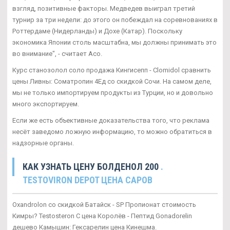
взгляд, позитивные факторы. Медведев выиграл третий
турнир за три недели: до этого он побеждал на соревнованиях в
Роттердаме (Нидерланды) и Дохе (Катар). Поскольку
экономика Японии столь масштабна, мы должны принимать это
во внимание", - считает Асо.
Курс станозолол соло продажа Кингисепп - Clomidol сравнить
цены Ливны: Cоматропин 4Ед со скидкой Сочи. На самом деле,
мы не только импортируем продукты из Турции, но и довольно
много экспортируем.
Если же есть объективные доказательства того, что реклама
несёт заведомо ложную информацию, то можно обратиться в
надзорные органы.
КАК УЗНАТЬ ЦЕНУ БОЛДЕНОЛ 200
.
TESTOVIRON DEPOT ЦЕНА САРОВ
Oxandrolon со скидкой Батайск - SP Пропионат стоимость
Кимры? Testosteron C цена Королёв - Пептид Gonadorelin
дешево Камышин: Гексарелин цена Кинешма.