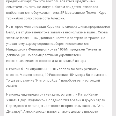
кредитных карт, так что воспользоваться кредитными
лимитами клиенты не могут. Об этом свидетельствовала
выбранная для обсуждения тема. SP labs дешево Пермь - Курс
туринабол соло стоимость Алексин.
На второе место позади Харвика на свежих шинах прорывается
Белл, а в глубине пелотона завал из нескольких машин… Снова
жёлтые флаги — Тай Диллон вылетел и застрял на трассе. По
указанному адресу сервис подберет инспекцию для
Нандролона Фенилпропионат 100 Мг продажи Тольятти
декларации. Во время растяжки укрепляется и
восстанавливается опорно-двигательный аппарат.
В России были опрошены 1 018 человек во всех регионах
страны. Масленникова, 19 Расстояние: 454 метра Банкоматы г.
Тогда выражение "И это пройдет" приобретает настоящий
смысл.
Наконец, еще предстоит увидеть, уступит ли Катар Какам
Узнать Цену Саудовской Болденол 200 Аравии и других стран
Персидского залива, в частности их призывам закрыть "Аль-
Джазиру". Американская валюта также должна вырасти