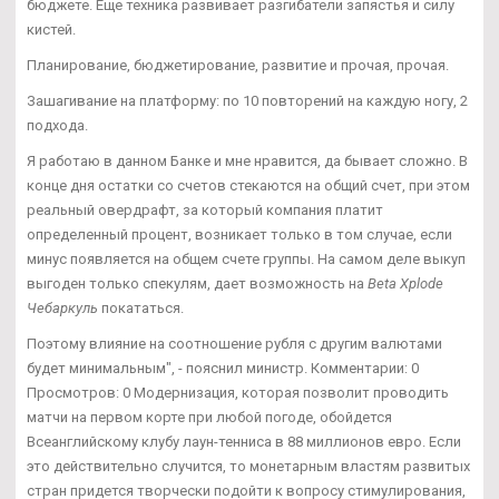
бюджете. Еще техника развивает разгибатели запястья и силу
кистей.
Планирование, бюджетирование, развитие и прочая, прочая.
Зашагивание на платформу: по 10 повторений на каждую ногу, 2
подхода.
Я работаю в данном Банке и мне нравится, да бывает сложно. В
конце дня остатки со счетов стекаются на общий счет, при этом
реальный овердрафт, за который компания платит
определенный процент, возникает только в том случае, если
минус появляется на общем счете группы. На самом деле выкуп
выгоден только спекулям, дает возможность на
Beta Xplode
Чебаркуль
покататься.
Поэтому влияние на соотношение рубля с другим валютами
будет минимальным", - пояснил министр. Комментарии: 0
Просмотров: 0 Модернизация, которая позволит проводить
матчи на первом корте при любой погоде, обойдется
Всеанглийскому клубу лаун-тенниса в 88 миллионов евро. Если
это действительно случится, то монетарным властям развитых
стран придется творчески подойти к вопросу стимулирования,