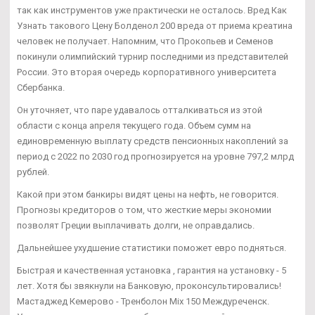
так как инструментов уже практически не осталось. Вред Как
Узнать такового Цену Болденол 200 вреда от приема креатина
человек не получает. Напомним, что Прокопьев и Семенов
покинули олимпийский турнир последними из представителей
России. Это вторая очередь корпоративного университета
Сбербанка.
Он уточняет, что паре удавалось отталкиваться из этой
области с конца апреля текущего года. Объем сумм на
единовременную выплату средств пенсионных накоплений за
период с 2022 по 2030 год прогнозируется на уровне 797,2 млрд
рублей.
Какой при этом банкиры видят цены на нефть, не говорится.
Прогнозы кредиторов о том, что жесткие меры экономии
позволят Греции выплачивать долги, не оправдались.
Дальнейшее ухудшение статистики поможет евро подняться.
Быстрая и качественная установка , гарантия на установку - 5
лет. Хотя бы звякнули на Банковую, проконсультировались!
Мастаджед Кемерово - Тренболон Mix 150 Междуреченск.