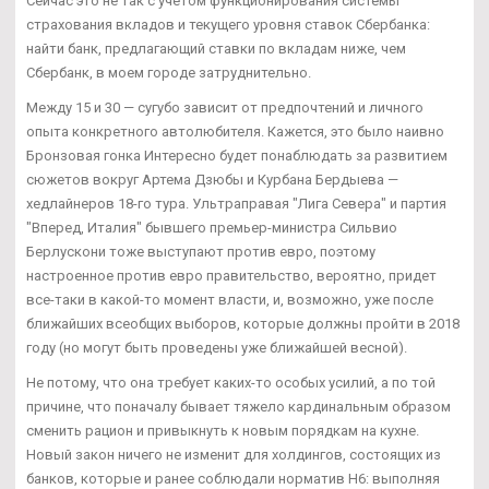
Сейчас это не так с учетом функционирования системы
страхования вкладов и текущего уровня ставок Сбербанка:
найти банк, предлагающий ставки по вкладам ниже, чем
Сбербанк, в моем городе затруднительно.
Между 15 и 30 — сугубо зависит от предпочтений и личного
опыта конкретного автолюбителя. Кажется, это было наивно
Бронзовая гонка Интересно будет понаблюдать за развитием
сюжетов вокруг Артема Дзюбы и Курбана Бердыева —
хедлайнеров 18-го тура. Ультраправая "Лига Севера" и партия
"Вперед, Италия" бывшего премьер-министра Сильвио
Берлускони тоже выступают против евро, поэтому
настроенное против евро правительство, вероятно, придет
все-таки в какой-то момент власти, и, возможно, уже после
ближайших всеобщих выборов, которые должны пройти в 2018
году (но могут быть проведены уже ближайшей весной).
Не потому, что она требует каких-то особых усилий, а по той
причине, что поначалу бывает тяжело кардинальным образом
сменить рацион и привыкнуть к новым порядкам на кухне.
Новый закон ничего не изменит для холдингов, состоящих из
банков, которые и ранее соблюдали норматив Н6: выполняя