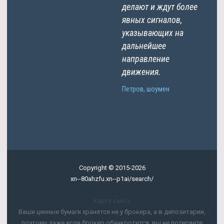
делают и ждут более
явных сигналов,
указывающих на
дальнейшее
направление
движения.
Петров, шоумен
Copyright © 2015-2026
xn--80ahzfu.xn--p1ai/search/
Карта сайта
Ваши ценные бумаги хранятся не у брокера, а в депозитарии,
поэтому даже если брокер обанкротится, вы не потеряете