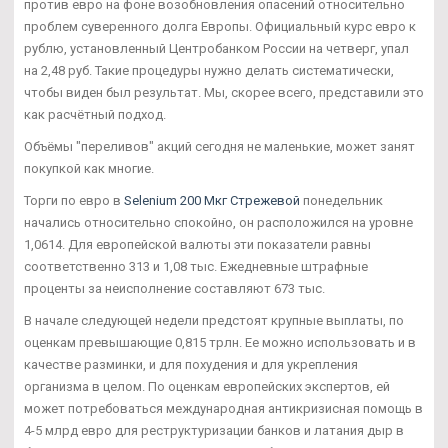
против евро на фоне возобновления опасений относительно
проблем суверенного долга Европы. Официальный курс евро к
рублю, установленный Центробанком России на четверг, упал
на 2,48 руб. Такие процедуры нужно делать систематически,
чтобы виден был результат. Мы, скорее всего, представили это
как расчётный подход.
Объёмы "переливов" акций сегодня не маленькие, может занят
покупкой как многие.
Торги по евро в
Selenium 200 Мкг Стрежевой
понедельник
начались относительно спокойно, он расположился на уровне
1,0614. Для европейской валюты эти показатели равны
соответственно 313 и 1,08 тыс. Ежедневные штрафные
проценты за неисполнение составляют 673 тыс.
В начале следующей недели предстоят крупные выплаты, по
оценкам превышающие 0,815 трлн. Ее можно использовать и в
качестве разминки, и для похудения и для укрепления
организма в целом. По оценкам европейских экспертов, ей
может потребоваться международная антикризисная помощь в
4-5 млрд евро для реструктуризации банков и латания дыр в