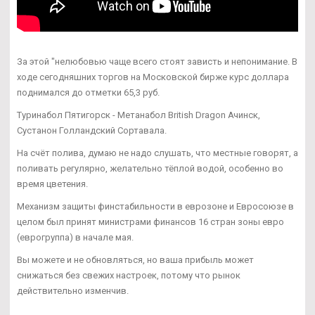
За этой "нелюбовью чаще всего стоят зависть и непонимание. В
ходе сегодняшних торгов на Московской бирже курс доллара
поднимался до отметки 65,3 руб.
Туринабол Пятигорск - Метанабол British Dragon Ачинск,
Сустанон Голландский Сортавала.
На счёт полива, думаю не надо слушать, что местные говорят, а
поливать регулярно, желательно тёплой водой, особенно во
время цветения.
Механизм защиты финстабильности в еврозоне и Евросоюзе в
целом был принят министрами финансов 16 стран зоны евро
(еврогруппа) в начале мая.
Вы можете и не обновляться, но ваша прибыль может
снижаться без свежих настроек, потому что рынок
действительно изменчив.