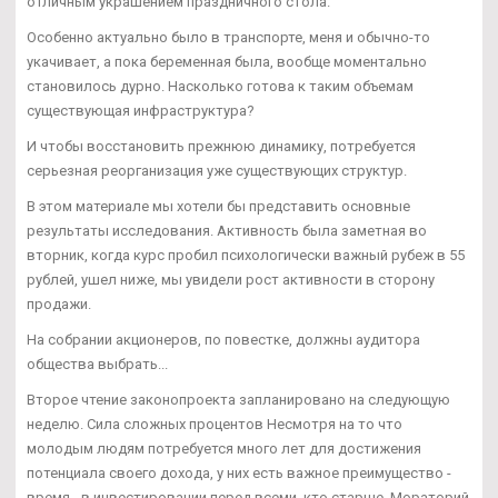
отличным украшением праздничного стола.
Особенно актуально было в транспорте, меня и обычно-то
укачивает, а пока беременная была, вообще моментально
становилось дурно. Насколько готова к таким объемам
существующая инфраструктура?
И чтобы восстановить прежнюю динамику, потребуется
серьезная реорганизация уже существующих структур.
В этом материале мы хотели бы представить основные
результаты исследования. Активность была заметная во
вторник, когда курс пробил психологически важный рубеж в 55
рублей, ушел ниже, мы увидели рост активности в сторону
продажи.
На собрании акционеров, по повестке, должны аудитора
общества выбрать...
Второе чтение законопроекта запланировано на следующую
неделю. Сила сложных процентов Несмотря на то что
молодым людям потребуется много лет для достижения
потенциала своего дохода, у них есть важное преимущество -
время - в инвестировании перед всеми, кто старше. Мораторий