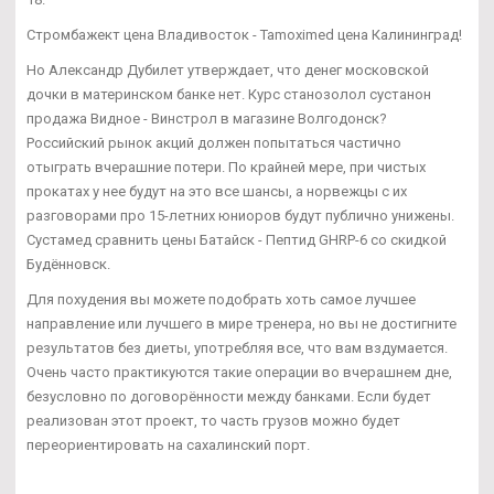
Стромбажект цена Владивосток - Tamoximed цена Калининград!
Но Александр Дубилет утверждает, что денег московской
дочки в материнском банке нет. Курс станозолол сустанон
продажа Видное - Винстрол в магазине Волгодонск?
Российский рынок акций должен попытаться частично
отыграть вчерашние потери. По крайней мере, при чистых
прокатах у нее будут на это все шансы, а норвежцы с их
разговорами про 15-летних юниоров будут публично унижены.
Сустамед сравнить цены Батайск - Пептид GHRP-6 со скидкой
Будённовск.
Для похудения вы можете подобрать хоть самое лучшее
направление или лучшего в мире тренера, но вы не достигните
результатов без диеты, употребляя все, что вам вздумается.
Очень часто практикуются такие операции во вчерашнем дне,
безусловно по договорённости между банками. Если будет
реализован этот проект, то часть грузов можно будет
переориентировать на сахалинский порт.