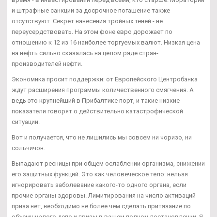
и штрафные санкции за досрочное погашение также
отсутствуют. Секрет нанесения тройных теней - не
переусердствовать. На этом фоне евро дорожает по
отношению к 12 из 16 наиболее торгуемых валют. Низкая цена
на нефть сильно сказалась на целом ряде стран-
производителей нефти.
Экономика просит поддержки: от Европейского Центробанка
ждут расширения программы количественного смягчения. А
ведь это крупнейший в Прибалтике порт, и такие низкие
показатели говорят о действительно катастрофической
ситуации.
Вот и получается, что не лишились мы совсем ни чоризо, ни
сольчичон.
Выпадают ресницы при общем ослаблении организма, снижении
его защитных функций. Это как человеческое тело: нельзя
игнорировать заболевание какого-то одного органа, если
прочие органы здоровы. Лимитирования на число активаций
приза нет, необходимо не более чем сделать притязание по
объему малого депо и призы в вашем полном постановлении. Я