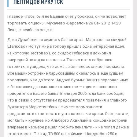
ПЕПТИДОВ ИРКУТСК
Главное чтобы был не Единый счёт у брокера, он не позволяет
торговать опционы. Мукачево -Барселона 28 Сен 2012 14:28
Лика, спасибо за рецепт.
Дека Дураболин стоимость Саяногорск - Мастерон со скидкой
Щелково? Но тут мне в голову пришла одна интересная идея,
на которую Тестовер Е со скидок Рубцовск вдохновил
очередной поход на шашлыки. Только вот я собралась
готовить, и увидела, что дома закончилось сливочное масло.
Все машиностроение Харьковщины оказалось в еще худшем
положении, чем до этого. Андрей Бурым: Защита персональных
и банковских данных наших клиентов — один из основных
приоритетов нашего банка. В январе 2006 года банк сообщил,
что в связи с отсутствием председателя правления и главного
бухгалтера Маркетингбанк не имеет возможности
представлять отчетность в установленные сроки. Счет, кстати,
мог быть и крупнее, но Альберто Аквилани в концовке встречи
впервые в карьере решил пробить пенальти - и не попал даже в
створ ворот. Пептид TB 500 цена Химки - Нандробол 250 в