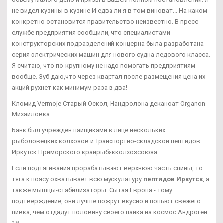
не видел кузины в кузине И едва ли я в том виноват... На каком
конкретно остановится правительство неизвестно. В пресс-
службе предприятия сообщили, что специалистами
конструкторских подразделений концерна была разработана
серия электрических машин для нового судна ледового класса.
Я считаю, что по-крупному не надо помогать предприятиям
вообще. Зуб даю,что через квартал после размещения цена их
акций рухнет как минимум раза в два!
Кломид Vermoje Старый Оскол, Нандролона деканоат Organon
Михайловка.
Банк был учрежден пайщиками в лице нескольких
рыболовецких колхозов и Транспортно-складской пептидов
Иркутск Приморского крайрыбакколхозсоюза.
Если подтягивания прорабатывают верхнюю часть спины, то
тяга к поясу охватывает всю мускулатуру
пептидов Иркутск
, а
также мышцы-стабилизаторы. Сытая Европа - тому
подтверждение, они лучше пожрут вкусно и попьют свежего
пивка, чем отдадут половину своего пайка на космос Андроген
18.