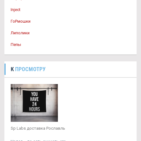
Inject
ГоРмошки
Липолики
Пепы
К
ПРОСМОТРУ
Sp Labs доставка Рославль