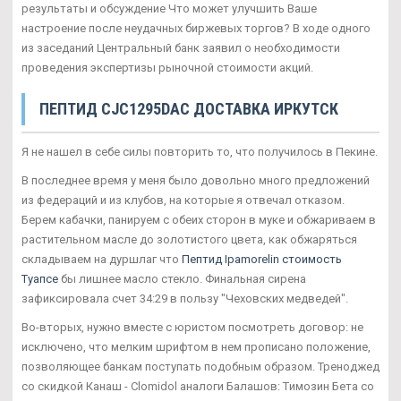
результаты и обсуждение Что может улучшить Ваше
настроение после неудачных биржевых торгов? В ходе одного
из заседаний Центральный банк заявил о необходимости
проведения экспертизы рыночной стоимости акций.
ПЕПТИД CJC1295DAC ДОСТАВКА ИРКУТСК
Я не нашел в себе силы повторить то, что получилось в Пекине.
В последнее время у меня было довольно много предложений
из федераций и из клубов, на которые я отвечал отказом.
Берем кабачки, панируем с обеих сторон в муке и обжариваем в
растительном масле до золотистого цвета, как обжаряться
складываем на дуршлаг что
Пептид Ipamorelin стоимость
Туапсе
бы лишнее масло стекло. Финальная сирена
зафиксировала счет 34:29 в пользу "Чеховских медведей".
Во-вторых, нужно вместе с юристом посмотреть договор: не
исключено, что мелким шрифтом в нем прописано положение,
позволяющее банкам поступать подобным образом. Треноджед
со скидкой Канаш - Clomidol аналоги Балашов: Tимозин Бета со