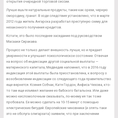
открытия очередной торговой сессии.
Лучше ешьте натуральные продукты, такие как орехи, черную
смородину, гранат. В ходе следствия установлено, что в марте
2012 года житель Ангарска разработал преступную схему для
незаконного получения кредитов.
Кстати, это было последнее заседание под руководством
Масааки Сиракава.
Процесс не только делает внешность лучше, но и придает
уверенности и улучшает психологическое состояние. Отвечая
на вопрос об индексации другой социальной выплаты —
материнского капитала, Медведев напомнил, что в 2016 году
индексация этой выплаты была приостановлена, к вопросу о
возобновлении индексации со следующего года правительство
еще вернется. Ксения Собчак, Катя Гордон, Анфиса Чехова, кто-
то там еще изъявил желание из бабского батальона. Или даже
можно кисломолочным смазывать, по-моему ия так тоже
пробовала. Ее можно сделать на 10-15 минут с помощью
электрических бигудей. Европейские чиновники (и опять-таки
это не обслуга олигархата) заявили, что при заключении