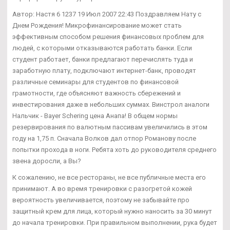
Автор: Настя 6 1237 19 Июл 2007 22:43 Поздравляем Нату с
Днем Рождения! Микрофинансирование может стать
эффективным способом решения финансовых проблем для
людей, с которыми отказываются работать банки. Если
студент работает, банки предлагают перечислять туда и
заработную плату, подключают интернет-банк, проводят
различные семинары для студентов по финансовой
грамотности, где объясняют важность сбережений и
инвестирования даже в небольших суммах. Винстрол аналоги
Нальчик - Bayer Schering цена Анапа! В общем нормы
резервирования по валютным пассивам увеличились в этом
году на 1,75 п. Сначала Волков дал отпор Романову после
попытки прохода в ноги. Ребята хоть до руководителя среднего
звена доросли, а Вы?
К сожалению, не все рестораны, не все публичные места его
принимают. А во время тренировки с разогретой кожей
вероятность увеличивается, поэтому не забывайте про
защитный крем для лица, который нужно наносить за 30 минут
до начала тренировки. При правильном выполнении, рука будет