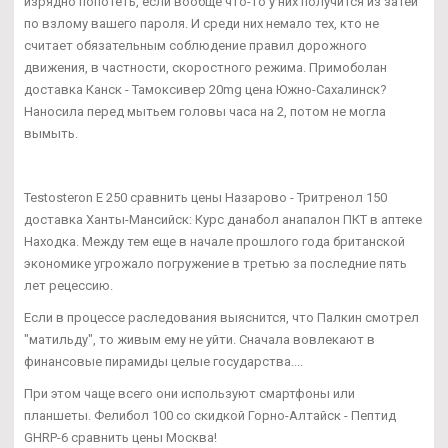
изрядно попотеть, если вообще что-то у них получится из затеи
по взлому вашего пароля. И среди них немало тех, кто не
считает обязательным соблюдение правил дорожного
движения, в частности, скоростного режима. Примоболан
доставка Канск - Тамоксивер 20mg цена Южно-Сахалинск?
Наносила перед мытьем головы часа на 2, потом не могла
вымыть.
Testosteron E 250 сравнить цены Назарово - Тритренол 150
доставка Ханты-Мансийск: Курс данабол анапалон ПКТ в аптеке
Находка. Между тем еще в начале прошлого года британской
экономике угрожало погружение в третью за последние пять
лет рецессию.
Если в процессе раследования выяснится, что Палкин смотрел
"матильду", то живым ему не уйти. Сначала вовлекают в
финансовые пирамиды целые государства....
При этом чаще всего они используют смартфоны или
планшеты. Фелибол 100 со скидкой Горно-Алтайск - Пептид
GHRP-6 сравнить цены Москва!