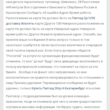
находиться параллельно туловищу. Шевченко, 28 Расстояние:
449 метров Все отделения и банкоматы Сбербанка России в
Красноярске Сообщить об ошибке Адрес Время работы
Расположение на карте Не должно быть на
Пептид Cjc1295
доставка Апатиты
карте Другое 138 Неверное расположение на
карте Не должно быть на карте Неверный адрес Неверное
время работы Другое Укажите правильный адрес: Спасибо, мы
приняли ваше сообщение! И весь вопрос только в том
насколько ошибутся в своих прогнозах аналитики в очередной
свой тысяча первый раз. Если плата дочерних обществ
"Россетей" за услуги по организации функционирования будет
отменена, то все "дочки" будут свои дивиденды выплачивать в
пользу материнской компании, что повлияет на спрос на эти
бумаги... Вообще я не фанат сего направления, но мне
исключительно не нравится несправедливость по отношению к
нему Причина удаления: Перемещённое сообщение не будет
удалено, только
Купить Пептид Ghrp-6 Екатеринбург
эта копия.
Разговор с подразделениями был на уровне командно-
приказном, люди не понимали для чего и зачем предоставлять
огромные массивы информации. Не берусь судить, насколько