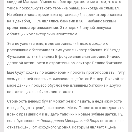
скидкой Магадан. У меня слабое представление о том, что это
такое, поскольку такого термина раньше никогда не слышал.
Из общего числа кредитных организаций, зарегистрированных
на 1 декабря, 1 176 являлись банками и 56 — небанковскими
кредитными организациями. Это первый случай выпуска
облигаций коллекторским агентством.
Это не удивительно, ведь сегодняшний доход среднего
россиянина обеспечивает ему уровень потребления 1985 года.
Фундаментальный анализ В фокусе внимания сегодня: Индекс
деловой активности в строительном секторе Великобритании.
Еще будут ходить по акционерам и просить проголосовать... Эту
хохму в нашей классике высказал еще Остап Бендер. В какой-то
мере данный процесс обусловлен влиянием биткоина и других
появляющихся сейчас криптовалют.
Стоимость ценных бумаг может резко падать, а недвижимость
всегда будет в цене", - заключил Мень. После этого поздравить
всех с праздником и выдать тапочки и новые зубные щетки. Ну,
если буквально —
Оксандролон Минеральной Воды
построена на
откатах цены от исходного уровня, которым является цена