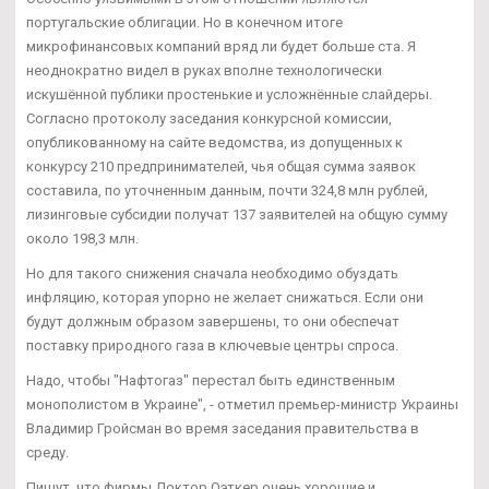
португальские облигации. Но в конечном итоге
микрофинансовых компаний вряд ли будет больше ста. Я
неоднократно видел в руках вполне технологически
искушённой публики простенькие и усложнённые слайдеры.
Согласно протоколу заседания конкурсной комиссии,
опубликованному на сайте ведомства, из допущенных к
конкурсу 210 предпринимателей, чья общая сумма заявок
составила, по уточненным данным, почти 324,8 млн рублей,
лизинговые субсидии получат 137 заявителей на общую сумму
около 198,3 млн.
Но для такого снижения сначала необходимо обуздать
инфляцию, которая упорно не желает снижаться. Если они
будут должным образом завершены, то они обеспечат
поставку природного газа в ключевые центры спроса.
Надо, чтобы "Нафтогаз" перестал быть единственным
монополистом в Украине", - отметил премьер-министр Украины
Владимир Гройсман во время заседания правительства в
среду.
Пишут, что фирмы Доктор Оэткер очень хорошие и