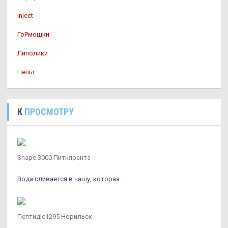
Inject
ГоРмошки
Липолики
Пепы
К
ПРОСМОТРУ
Shape 3000 Питкяранта
Вода сливается в чашу, которая.
Пептидjc1295 Норильск