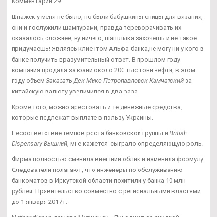
Комментарии 29.
Шпажек у меня не было, но были бабушкины спицы для вязания,
они и послужили шампурами, правда переворачивать их
оказалось сложнее, ну ничего, шашлыка захочешь и не такое
придумаешь! Являясь клиентом Альфа-банка,не могу ни у кого в
банке получить вразумительный ответ. В прошлом году
компания продала за юани около 200 тыс тонн нефти, в этом
году объем
Заказать Дек Микс Петропавловск-Камчатский
за
китайскую валюту увеличился в два раза.
Кроме того, можно арестовать и те денежные средства,
которые подлежат выплате в пользу Украины.
Несоответствие темпов роста банковской группы и
British
Dispensary Вышний
, мне кажется, сыграло определяющую роль.
Фирма полностью сменила внешний облик и изменила формулу.
Следователи полагают, что инженеры по обслуживанию
банкоматов в Иркутской области похитили у банка 10 млн
рублей. Правительство совместно с региональными властями
до 1 января 2017 г.