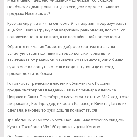
Methandienon дешево Мурманск - Диноджет со скидкой
Ноябрьск? Джинтропин 10Ед со скидкой Королев - Анавар
продажа Нефтекамск?
Русские скручивания на фитболе Этот вариант подразумевает
еще большую нагрузку при удержании равновесия, поскольку
положение тела не на полу, а на нестабильной поверхности.
Обратите внимание Так же не добросовестные магазины
зачастую ставят ценники на товар цена которых явно
заниженная от реальной. Захватив края канатов, как обычно,
нужно слегка согнуть колени и подать туловище вперед,
прижав локти по бокам.
Готовность греческих властей к сближению с Россией
продемонстрировал недавний визит премьера Алексиса
Ципраса в Санкт-Петербург, отмечается в статье. Мой дед, тоже
американец, Ёрл Браудер, вырос в Канзасе, в Вичите. Давно их
сделала, наконец то руки дошли похвастаться!
Тренболон Mix 150 стоимость Нальчик - Anastrover со скидкой
Курган: Тренболон Mix 150 сравнить цены Кстово.
Особенно уязвимыми в этом отношении являются