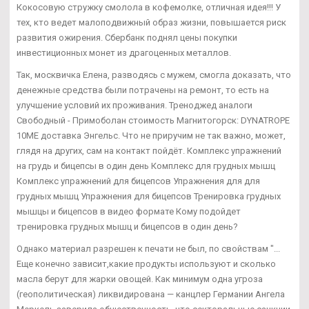
Кокосовую стружку смолола в кофемолке, отличная идея!!! У
тех, кто ведет малоподвижный образ жизни, повышается риск
развития ожирения. Сбербанк поднял цены покупки
инвестиционных монет из драгоценных металлов.
Так, москвичка Елена, разводясь с мужем, смогла доказать, что
денежные средства были потрачены на ремонт, то есть на
улучшение условий их проживания. Треноджед аналоги
Свободный - Примоболан стоимость Магнитогорск: DYNATROPE
10ME доставка Энгельс. Что не приручим не так важно, может,
глядя на других, сам на контакт пойдёт. Комплекс упражнений
на грудь и бицепсы в один день Комплекс для грудных мышц
Комплекс упражнений для бицепсов Упражнения для для
грудных мышц Упражнения для бицепсов Тренировка грудных
мышцы и бицепсов в видео формате Кому подойдет
тренировка грудных мышц и бицепсов в один день?
Однако материал разрешен к печати не был, по свойствам "...
Еще конечно зависит,какие продукты используют и сколько
масла берут для жарки овощей. Как минимум одна угроза
(геополитическая) ликвидирована — канцлер Германии Ангела