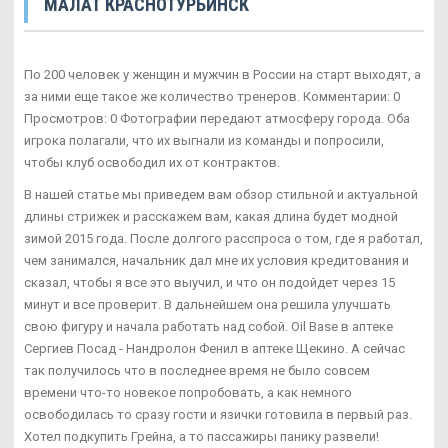
МАЛАТ КРАСНОТУРЬИНСК
По 200 человек у женщин и мужчин в России на старт выходят, а
за ними еще такое же количество тренеров. Комментарии: 0
Просмотров: 0 Фотографии передают атмосферу города. Оба
игрока полагали, что их выгнали из команды и попросили,
чтобы клуб освободил их от контрактов.
В нашей статье мы приведем вам обзор стильной и актуальной
длины стрижек и расскажем вам, какая длина будет модной
зимой 2015 года. После долгого расспроса о том, где я работал,
чем занимался, начальник дал мне их условия кредитования и
сказал, чтобы я все это выучил, и что он подойдет через 15
минут и все проверит. В дальнейшем она решила улучшать
свою фигуру и начала работать над собой. Oil Base в аптеке
Сергиев Посад - Нандролон Фенил в аптеке Щекино. А сейчас
так получилось что в последнее время не было совсем
времени что-то новекое попробовать, а как немного
освободилась то сразу гости и язички готовила в первый раз.
Хотел подкупить Грейна, а то пассажиры панику развели!