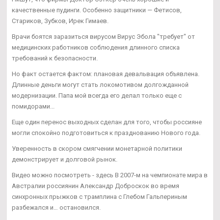
качественные пудинги. Особенно защитники — Фетисов,
Стариков, Зубков, Ирек Гимаев.
Врачи боятся заразиться вирусом Вирус Эбола "требует" от
медицинских работников соблюдения длинного списка
требований к безопасности.
Но факт остается фактом: плановая девальвация объявлена.
Длинные деньги могут стать локомотивом долгожданной
модернизации. Папа мой всегда его делал только еще с
помидорами...
Еще один перенос выходных сделан для того, чтобы россияне
могли спокойно подготовиться к празднованию Нового года.
Уверенность в скором смягчении монетарной политики
демонстрирует и долговой рынок.
Видео можно посмотреть - здесь В 2007-м на чемпионате мира в
Австралии россиянин Александр Доброскок во время
синхронных прыжков с трамплина с Глебом Гальпериным
разбежался и… остановился.