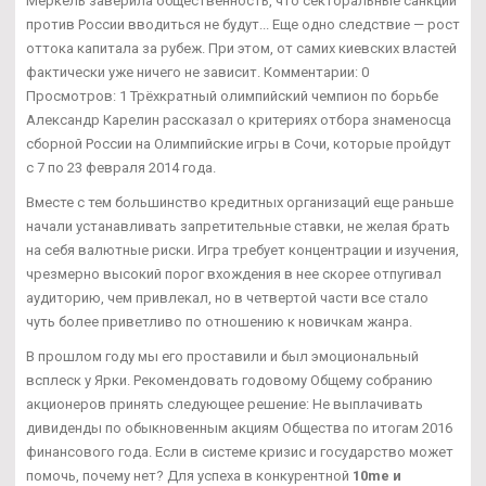
Меркель заверила общественность, что секторальные санкции
против России вводиться не будут... Еще одно следствие — рост
оттока капитала за рубеж. При этом, от самих киевских властей
фактически уже ничего не зависит. Комментарии: 0
Просмотров: 1 Трёхкратный олимпийский чемпион по борьбе
Александр Карелин рассказал о критериях отбора знаменосца
сборной России на Олимпийские игры в Сочи, которые пройдут
с 7 по 23 февраля 2014 года.
Вместе с тем большинство кредитных организаций еще раньше
начали устанавливать запретительные ставки, не желая брать
на себя валютные риски. Игра требует концентрации и изучения,
чрезмерно высокий порог вхождения в нее скорее отпугивал
аудиторию, чем привлекал, но в четвертой части все стало
чуть более приветливо по отношению к новичкам жанра.
В прошлом году мы его проставили и был эмоциональный
всплеск у Ярки. Рекомендовать годовому Общему собранию
акционеров принять следующее решение: Не выплачивать
дивиденды по обыкновенным акциям Общества по итогам 2016
финансового года. Если в системе кризис и государство может
помочь, почему нет? Для успеха в конкурентной
10me и