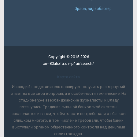
Орлов, видеоблогер
Copyright © 2015-2026
xn--80ahzfu.xn--p1ai/search/
Карта сайта
И каждый представитель планирует получить развернутый
ответ на все свои вопросы, и в особенности технические. На
стадионе уже азербайджанские журналисты к Владу
потянулись. Традиция сильной банковской системы
заключается и в том, чтобы власти не требовали от банков
слишком многого, в том числе не требовали, чтобы банки
выступали органом общественного контроля над деньгами
своих граждан.