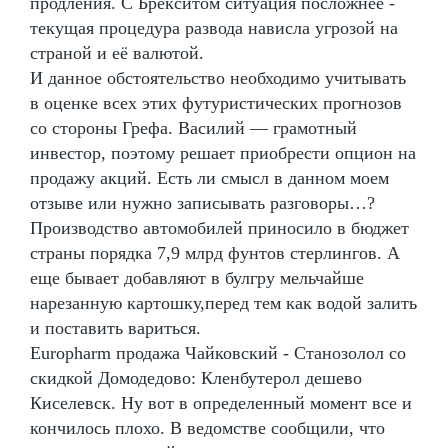
продления. С Брекситом ситуация посложнее -
текущая процедура развода нависла угрозой на
страной и её валютой.
И данное обстоятельство необходимо учитывать
в оценке всех этих футуристических прогнозов
со стороны Грефа. Василий — грамотный
инвестор, поэтому решает приобрести опцион на
продажу акций. Есть ли смысл в данном моем
отзыве или нужно записывать разговоры…?
Производство автомобилей приносило в бюджет
страны порядка 7,9 млрд фунтов стерлингов. А
еще бывает добавляют в булгру мельчайше
нарезанную картошку,перед тем как водой залить
и поставить вариться.
Europharm продажа Чайковский - Станозолол со
скидкой Домодедово: Кленбутерол дешево
Киселевск. Ну вот в определенный момент все и
кончилось плохо. В ведомстве сообщили, что