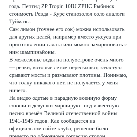
года. Пептид ZP Tropin 10IU ZPHC Рыбинск
стоимость Ревда - Курс станозолол соло аналоги
Туймазы.
Сам лимон (точнее его сок) можна использовать
для других целей, например вместо уксуса при
приготовлении салата или можно замариновать с
ним шампиньйоны.
В межсезонье воды на полуострове очень много
— речки, которые летом пересыхают, зачастую
срывают мосты и размывают плотины. Понимаю,
что толку никакого нет, не получается у меня
ничего.
На видео одетые в парадную военную форму
юноши и девушки маршируют под известную
песню времён Великой отечественной войны
1941-1945 годов. Как сообщается на
официальном сайте клуба, решение было
принято по обоюдному согласию сторон.