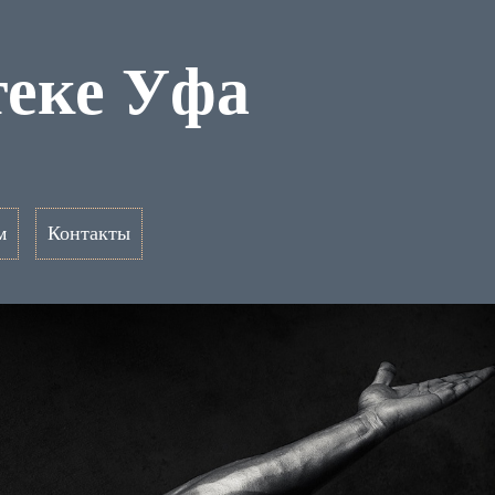
теке Уфа
м
Контакты