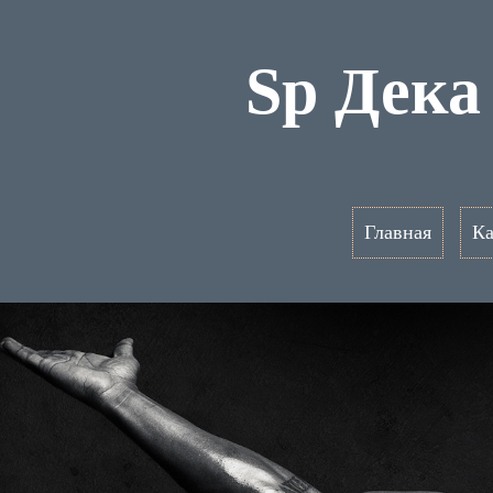
Sp Дека
Главная
Ка