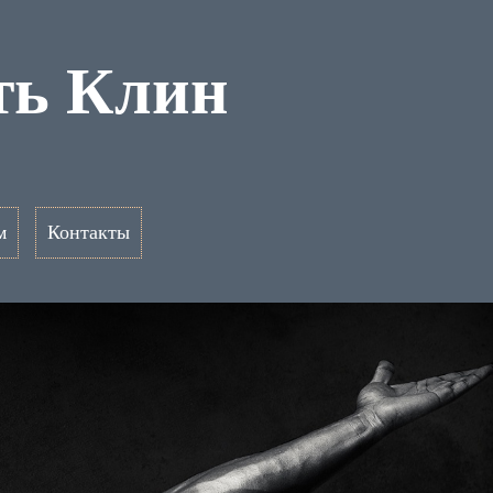
ть Клин
м
Контакты