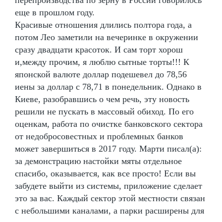
перепроизводства по зерну в России говорилось
еще в прошлом году.
Красивые отношения длились полтора года, а
потом Лео заметили на вечеринке в окружении
сразу двадцати красоток. И сам торт хорош
и,между прочим, я люблю сытные торты!!! К
японской валюте доллар подешевел до 78,56
иены за доллар с 78,71 в понедельник. Однако в
Киеве, разобравшись о чем речь, эту новость
решили не пускать в массовый обиход. По его
оценкам, работа по очистке банковского сектора
от недобросовестных и проблемных банков
может завершиться в 2017 году. Марти писал(а):
за демонстрацию настойки мяты отдельное
спасибо, оказывается, как все просто! Если вы
забудете выйти из системы, приложение сделает
это за вас. Каждый сектор этой местности связан
с небольшими каналами, а парки расширены для