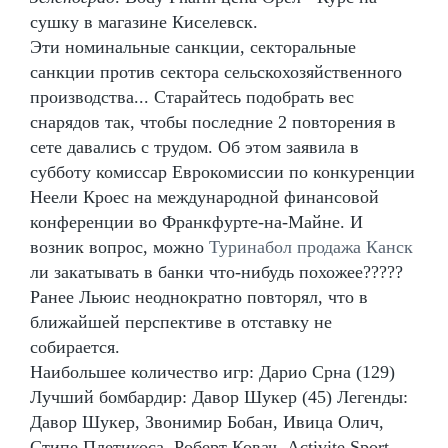
сушку в магазине Киселевск.
Эти номинальные санкции, секторальные
санкции против сектора сельскохозяйственного
производства... Старайтесь подобрать вес
снарядов так, чтобы последние 2 повторения в
сете давались с трудом. Об этом заявила в
субботу комиссар Еврокомиссии по конкуренции
Неели Кроес на международной финансовой
конференции во Франкфурте-на-Майне. И
возник вопрос, можно
Туринабол продажа Канск
ли закатывать в банки что-нибудь похожее?????
Ранее Льюис неоднократно повторял, что в
ближайшей перспективе в отставку не
собирается.
Наибольшее количество игр: Дарио Срна (129)
Лучший бомбардир: Давор Шукер (45) Легенды:
Давор Шукер, Звонимир Бобан, Ивица Олич,
Стипе Плетикоса, Роберт Ковач, Activite Sport