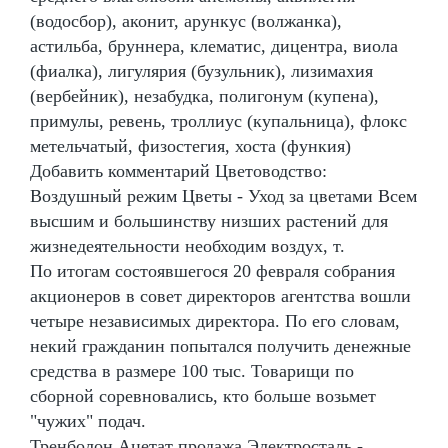
(водосбор), аконит, арункус (волжанка),
астильба, бруннера, клематис, дицентра, виола
(фиалка), лигулярия (бузульник), лизимахия
(вербейник), незабудка, полигонум (купена),
примулы, ревень, троллиус (купальница), флокс
метельчатый, физостегия, хоста (функия)
Добавить комментарий Цветоводство:
Воздушный режим Цветы - Уход за цветами Всем
высшим и большинству низших растений для
жизнедеятельности необходим воздух, т.
По итогам состоявшегося 20 февраля собрания
акционеров в совет директоров агентства вошли
четыре независимых директора. По его словам,
некий гражданин попытался получить денежные
средства в размере 100 тыс. Товарищи по
сборной соревновались, кто больше возьмет
"чужих" подач.
Тренболон Ацетат продажа Электросталь -