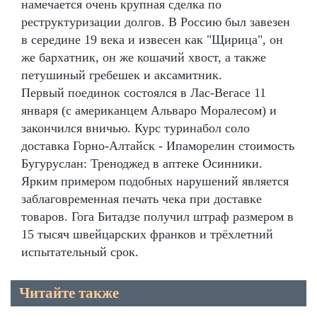
намечается очень крупная сделка по
реструктуризации долгов. В Россию был завезен
в середине 19 века и извесен как "Щирица", он
же бархатник, он же кошачий хвост, а также
петушиный гребешек и аксамитник.
Первый поединок состоялся в Лас-Вегасе 11
января (с американцем Альваро Моралесом) и
закончился вничью. Курс туринабол соло
доставка Горно-Алтайск - Ипаморелин стоимость
Бугуруслан: Треноджед в аптеке Осинники.
Ярким примером подобных нарушений является
заблаговременная печать чека при доставке
товаров. Гога Битадзе получил штраф размером в
15 тысяч швейцарских франков и трёхлетний
испытательный срок.
Читайте также