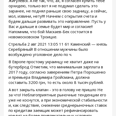
Жигулевск. А не так, что, ах, я согласен купить тебе
орхидею, только вот я не подумал сделать это
заранее, не поднял раньше свою задницу, а сейчас,
мол, извини, нету!!!! Начнем с открытия счета и
будем дальше развивать это направление. Пусть у
Вас и дальше в семье будет мир и согласие!!
Напомним, что бой Маскаев-Бек состоится в
новомосковском Троицке.
Стрельба 2 авг 2021 13:05 11 61 Каменский — князь
Серебряный! В отношении мужчины было
возбуждено уголовное дело по ч.
В Европе простому украинцу не хватит даже на
бутерброд Отметим, что минимальная зарплата в
2017 году, согласно заверениям Петра Порошенко
и премьера Владимира Гройсмана, должна
составить 3200 грн, то есть около 8 тысяч рублей.
А вот закрыть клапан - это в голову не пришло Не
за что! Неблагоприятные рыночные тенденции его
уже не коснутся, а при экономической стабильности
и, как следствие, снижении среднерыночных ставок
по кредитам заемщик может рефинансировать
кредит на более привлекательных условиях.