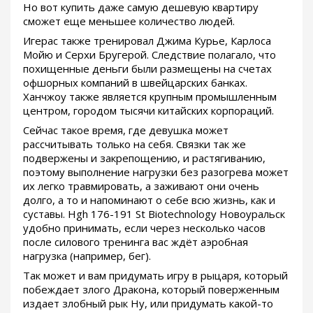
Но вот купить даже самую дешевую квартиру
сможет еще меньшее количество людей.
Игерас также тренировал Джима Курье, Карлоса
Мойю и Серхи Бругерой. Следствие полагало, что
похищенные деньги были размещены на счетах
офшорных компаний в швейцарских банках.
Ханчжоу также является крупным промышленным
центром, городом тысячи китайских корпораций.
Сейчас такое время, где девушка может
рассчитывать только на себя. Связки так же
подвержены и закрепощению, и растягиванию,
поэтому выполнение нагрузки без разогрева может
их легко травмировать, а заживают они очень
долго, а то и напоминают о себе всю жизнь, как и
суставы. Hgh 176-191 St Biotechnology Новоуральск
удобно принимать, если через несколько часов
после силового тренинга вас ждёт аэробная
нагрузка (например, бег).
Так может и вам придумать игру в рыцаря, который
побеждает злого Дракона, который поверженным
издает злобный рык Ну, или придумать какой-то