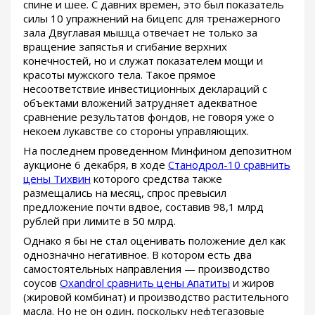
спине и шее. С давних времен, это был показатель
силы 10 упражнений на бицепс для тренажерного
зала Двуглавая мышца отвечает не только за
вращение запястья и сгибание верхних
конечностей, но и служат показателем мощи и
красоты мужского тела. Такое прямое
несоответствие инвестиционных деклараций с
объектами вложений затрудняет адекватное
сравнение результатов фондов, не говоря уже о
некоем лукавстве со стороны управляющих.
На последнем проведенном Минфином депозитном
аукционе 6 декабря, в ходе
Станодрол-10 сравнить
цены Тихвин
которого средства также
размещались на месяц, спрос превысил
предложение почти вдвое, составив 98,1 млрд
рублей при лимите в 50 млрд.
Однако я бы не стал оценивать положение дел как
однозначно негативное. В котором есть два
самостоятельных направления — производство
соусов
Oxandrol сравнить цены Апатиты
и жиров
(жировой комбинат) и производство растительного
масла. Но не он один, поскольку нефтегазовые