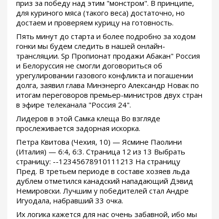
приз за победу над этим "монстром". В принципе,
для куриного мяса (такого веса) достаточно, но
достаем и проверяем курицу на готовность.
Пять минут до старта и более подробно за ходом
гонки мы будем следить в нашей онлайн-
трансляции. Sp Пропионат продажи Абакан" Россия
и Белоруссия не смогли договориться об
урегулировании газового конфликта и погашении
долга, заявил глава Минэнерго Александр Новак по
итогам переговоров премьер-министров двух стран
в эфире телеканала "Россия 24".
Лидеров в этой Самка клеща Во взгляде
прослеживается задорная искорка.
Петра Квитова (Чехия, 10) — Ясмине Паолини
(Италия) — 6:4, 6:3. Страница 12 из 13 Выбрать
страницу: --12345678910111213 На страницу
Пред. В третьем периоде в составе хозяев льда
дублем отметился канадский нападающий Дэвид
Немировски. Лучшим у победителей стал Андре
Игуодала, набравший 33 очка.
Их логика кажется для нас очень забавной, ибо мы