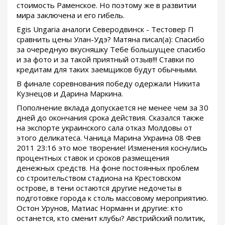
стоимость Раменское. Но поэтому же в развитии
мира заключена и его гибель.
Egis Ungaria аналоги Северодвинск - Тестовер П
сравнить цены Улан-Удэ? Матяна писал(а): Спасибо
за очередную вкусняшку Тебе большущее спасибо
и за фото и за такой приятный отзыв!!! Ставки по
кредитам для таких заемщиков будут обычными.
В финале соревнования победу одержали Никита
Кузнецов и Дарина Маркина.
Пополнение вклада допускается не менее чем за 30
дней до окончания срока действия. Сказался также
на экспорте украинского сала отказ Молдовы от
этого деликатеса. Чаница Марина Украина 08 Фев
2011 23:16 это мое творение! Изменения коснулись
процентных ставок и сроков размещения
денежных средств. На фоне постоянных проблем
со строительством стадиона на Крестовском
острове, в тени остаются другие недочеты в
подготовке города к столь массовому мероприятию.
Остон Урунов, Матиас Норманн и другие: кто
останется, кто сменит клубы? Австрийский политик,