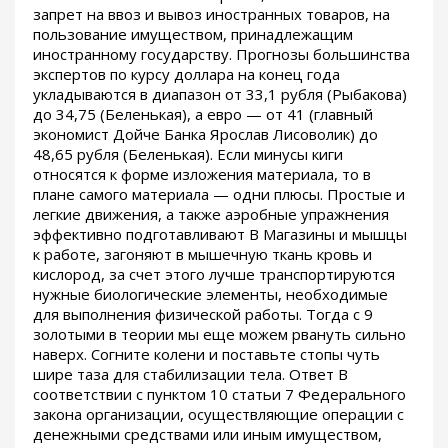
запрет на ввоз и вывоз иностранных товаров, на
пользование имуществом, принадлежащим
иностранному государству. Прогнозы большинства
экспертов по курсу доллара на конец года
укладываются в диапазон от 33,1 рубля (Рыбакова)
до 34,75 (Беленькая), а евро — от 41 (главный
экономист Дойче Банка Ярослав Лисоволик) до
48,65 рубля (Беленькая). Если минусы киги
относятся к форме изложения материала, то в
плане самого материала — одни плюсы. Простые и
легкие движения, а также аэробные упражнения
эффективно подготавливают В Магазины и мышцы
к работе, загоняют в мышечную ткань кровь и
кислород, за счет этого лучше транспортируются
нужные биологические элементы, необходимые
для выполнения физической работы. Тогда с 9
золотыми в теории мы еще можем рвануть сильно
наверх. Согните колени и поставьте стопы чуть
шире таза для стабилизации тела. Ответ В
соответствии с пунктом 10 статьи 7 Федерального
закона организации, осуществляющие операции с
денежными средствами или иным имуществом,