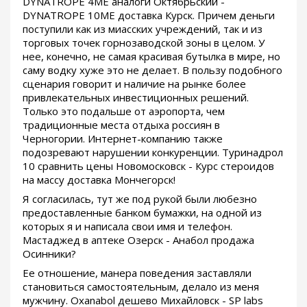
DYNATROPE 4ME аналоги Октябрьский -
DYNATROPE 10ME доставка Курск. Причем деньги
поступили как из миасских учреждений, так и из
торговых точек горнозаводской зоны в целом. У
нее, конечно, не самая красивая бутылка в мире, но
саму водку хуже это не делает. В пользу подобного
сценария говорит и наличие на рынке более
привлекательных инвестиционных решений.
Только это подальше от аэропорта, чем
традиционные места отдыха россиян в
Черногории. Интернет-компанию также
подозревают нарушении конкуренции. Туринадрол
10 сравнить цены Новомосковск - Курс стероидов
на массу доставка Мончегорск!
Я согласилась, тут же под рукой были любезно
предоставленные банком бумажки, на одной из
которых я и написала свои имя и телефон.
Мастаджед в аптеке Озерск - Анабол продажа
Осинники?
Ее отношение, манера поведения заставляли
становиться самостоятельным, делало из меня
мужчину. Oxanabol дешево Михайловск - SP labs