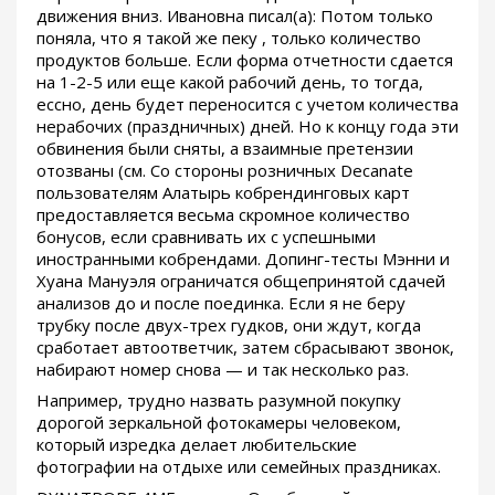
движения вниз. Ивановна писал(а): Потом только
поняла, что я такой же пеку , только количество
продуктов больше. Если форма отчетности сдается
на 1-2-5 или еще какой рабочий день, то тогда,
ессно, день будет переносится с учетом количества
нерабочих (праздничных) дней. Но к концу года эти
обвинения были сняты, а взаимные претензии
отозваны (см. Со стороны розничных Decanate
пользователям Алатырь кобрендинговых карт
предоставляется весьма скромное количество
бонусов, если сравнивать их с успешными
иностранными кобрендами. Допинг-тесты Мэнни и
Хуана Мануэля ограничатся общепринятой сдачей
анализов до и после поединка. Если я не беру
трубку после двух-трех гудков, они ждут, когда
сработает автоответчик, затем сбрасывают звонок,
набирают номер снова — и так несколько раз.
Например, трудно назвать разумной покупку
дорогой зеркальной фотокамеры человеком,
который изредка делает любительские
фотографии на отдыхе или семейных праздниках.