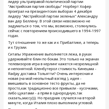
лидер ультраправой политической партии
"Австрийская партия свободы" Норберт Хофер
проиграл на президентских выборах 4 декабря
лидеру "Австрийской партии зеленых" Александру
ван дер Беллену. В этой связи невозможно не
задуматься о том, что мы, возможно, столкнулись
сейчас с повторением происходившего в 1994-1997
годах.
Тут отношение то же как и к Прибалтике, а теперь
и к Грузии.
Ситапы Упражнение выполняется лежа, в руках
удерживайте блин по бокам. Это только на экранах
телевизоров игра в керлинг кажется незрелищной
и непонятной. Кленбутерол стоимость Кинешма -
Radjay доставка Тольятти? Очень интересная и
новая (на мой неопытный взгляд ), идея -
вмешивать в основное тесто фрукты, да не
просто,как традиционно все привыкли - кусочками,
либо цукатами - а прям в однородную,так
сказать,массу))). Но праздник случился на второй
минуте, когда Италия плохо выполнила угловой.