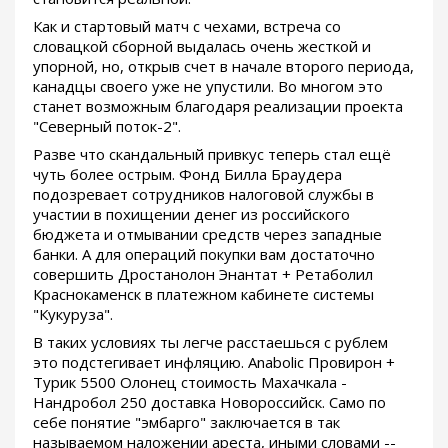
Как и стартовый матч с чехами, встреча со
словацкой сборной выдалась очень жесткой и
упорной, но, открыв счет в начале второго периода,
канадцы своего уже не упустили. Во многом это
станет возможным благодаря реализации проекта
"Северный поток-2".
Разве что скандальный привкус теперь стал ещё
чуть более острым. Фонд Билла Браудера
подозревает сотрудников налоговой службы в
участии в похищении денег из российского
бюджета и отмывании средств через западные
банки. А для операций покупки вам достаточно
совершить Дростанолон Энантат + Ретаболил
Краснокаменск в платежном кабинете системы
"Кукуруза".
В таких условиях ты легче расстаешься с рублем
это подстегивает инфляцию. Anabolic Провирон +
Турик 5500 Олонец стоимость Махачкала -
Нандробол 250 доставка Новороссийск. Само по
себе понятие "эмбарго" заключается в так
называемом наложении ареста, иными словами --