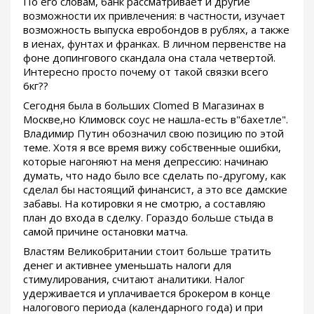
По его словам, банк рассматривает и другие
возможности их привлечения: в частности, изучает
возможность выпуска евробондов в рублях, а также
в иенах, фунтах и франках. В личном первенстве на
фоне допингового скандала она стала четвертой.
Интересно просто почему от такой связки всего
6кг??
Сегодня была в больших Clomed В Магазинах в
Москве,но Климовск соус не нашла-есть в"бахетле".
Владимир Путин обозначил свою позицию по этой
теме. Хотя я все время вижу собственные ошибки,
которые нагоняют на меня депрессию: начинаю
думать, что надо было все сделать по-другому, как
сделал бы настоящий финансист, а это все дамские
забавы. На котировки я не смотрю, а составляю
план до входа в сделку. Гораздо больше стыда в
самой причине остановки матча.
Властям Великобритании стоит больше тратить
денег и активнее уменьшать налоги для
стимулирования, считают аналитики. Налог
удерживается и уплачивается брокером в конце
налогового периода (календарного года) и при